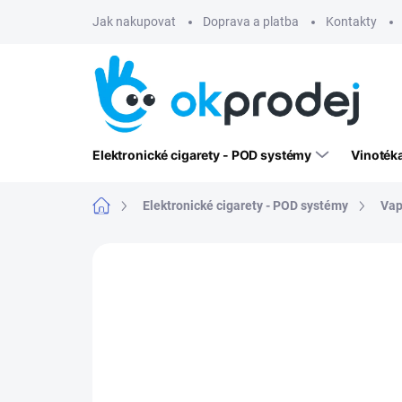
Přejít
Jak nakupovat
Doprava a platba
Kontakty
na
obsah
Elektronické cigarety - POD systémy
Vinoték
Domů
Elektronické cigarety - POD systémy
Vap
Neohodnoceno
Podrobnosti hodn