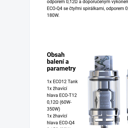
odporem 0,12Ω a doporučeným výkonem
ECO-Q4 se čtyřmi spirálkami, odporem
180W.
Obsah
balení a
parametry
1x ECO12 Tank
1x žhavící
hlava ECO-T12
0,12Ω (60W-
350W)
1x žhavící
hlava ECO-Q4