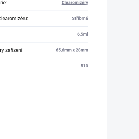
rie
:
Clearomizéry
clearomizéru
:
Stříbrná
:
6,5ml
y zařízení
:
65,6mm x 28mm
510