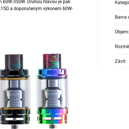
 60W-350W. Druhou hlavou je pak
Katego
 0,15Ω a doporučeným výkonem 60W-
Barva 
Objem
Rozměr
Závit
: