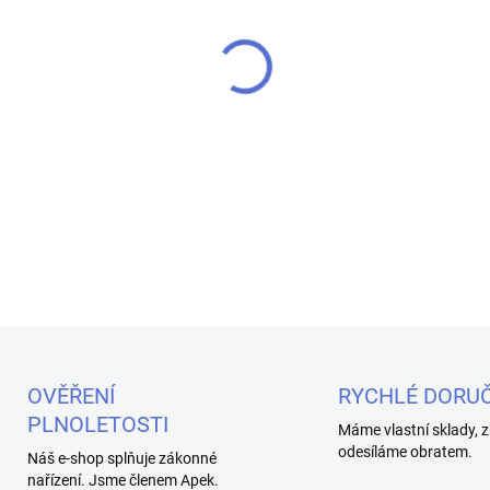
MOŽNOSTI DORUČENÍ
V kategorii super tanků se o
masivními hlavami a extrémní
Tohle není žádný drobek, kte
základny je 26mm, ale u sam
pořádně výkonný mod. V balen
spirálkami, která bez probl
výkon je až 350W!
DETAILNÍ INFORMACE
OVĚŘENÍ
RYCHLÉ DORUČ
PLNOLETOSTI
Máme vlastní sklady, z
odesíláme obratem.
Náš e-shop splňuje zákonné
nařízení. Jsme členem Apek.