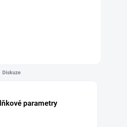
Do košíku
Speciální žhavící hlava určená pro
motání vlastních spirálek.
á
Diskuze
lňkové parametry