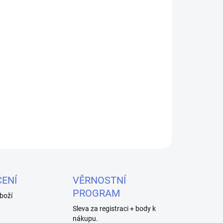
bjevuje nový favorit. CIGPET ECO12 přichází s
 produkcí páry – to pravé pro cloud chasing.
rý našroubujete na jakýkoliv mod. Průměr
otného těla naměříte až 28mm. Připravte si také
í totiž dostanete žhavící hlavu se dvanácti
ému zvládne 200W a její maximální doporučený
ZEPTAT SE
HLÍDAT
ENÍ
VĚRNOSTNÍ
PROGRAM
boží
Sleva za registraci + body k
nákupu.