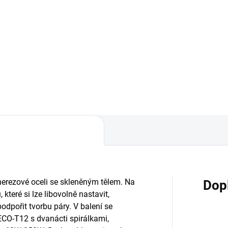
 Kč bez DPH
70 Kč bez DPH
Detail
Do košíku
radní žhavící hlava určená
Náhradní žhavící hlava určen
 CIGPET ECO12 tank.
pro CIGPET ECO12 tank.
 nerezové oceli se skleněným tělem. Na
Dop
které si lze libovolně nastavit,
odpořit tvorbu páry. V balení se
ECO-T12 s dvanácti spirálkami,