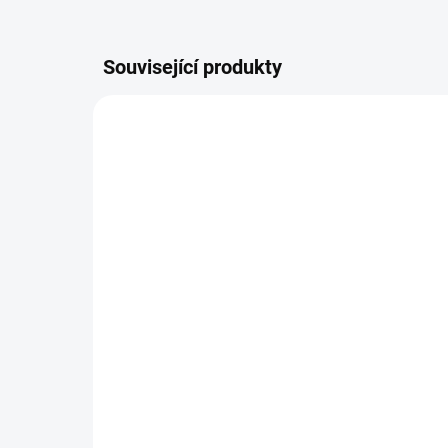
Související produkty
SKLADEM
CIGPET ECO-T14 žhavící
CI
hlava pro ECO12 -
hla
0,12ohm
0,
112 Kč
20