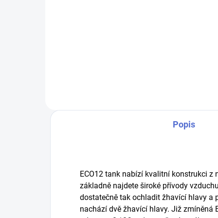
93 Kč bez DPH
173
Do košíku
Náhradní žhavící hlava určená
Náh
pro CIGPET ECO12 tank.
pro
Popis
ECO12 tank nabízí kvalitní konstrukci z
základně najdete široké přívody vzduchu, 
dostatečně tak ochladit žhavící hlavy a p
nachází dvě žhavící hlavy. Již zmíněná 