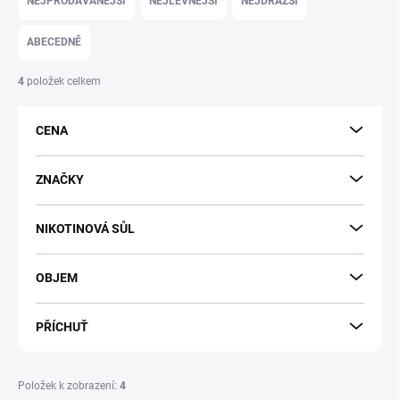
NEJPRODÁVANĚJŠÍ
NEJLEVNĚJŠÍ
NEJDRAŽŠÍ
z
e
ABECEDNĚ
n
í
4
položek celkem
p
r
CENA
o
d
u
ZNAČKY
k
t
NIKOTINOVÁ SŮL
ů
OBJEM
PŘÍCHUŤ
Položek k zobrazení:
4