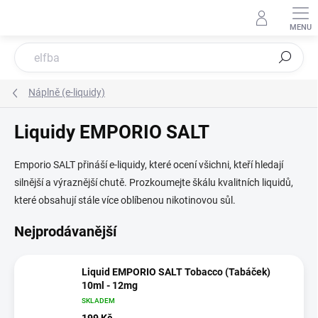
Přejít
na
obsah
Hledat
Náplně (e-liquidy)
Liquidy EMPORIO SALT
Emporio SALT přináší e-liquidy, které ocení všichni, kteří hledají
silnější a výraznější chutě. Prozkoumejte škálu kvalitních liquidů,
které obsahují stále více oblíbenou nikotinovou sůl.
Nejprodávanější
Liquid EMPORIO SALT Tobacco (Tabáček)
10ml - 12mg
SKLADEM
199 Kč