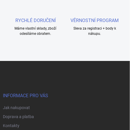
y
v
ý
RYCHLÉ DORUČENÍ
VĚRNOSTNÍ PROGRAM
p
i
Máme vlastní sklady, zboží
Sleva za registraci + body k
s
odesíláme obratem.
nákupu.
u
Z
á
p
a
t
í
INFORMACE PRO VÁS
Jak nakupovat
Doprava a platba
Kontakty