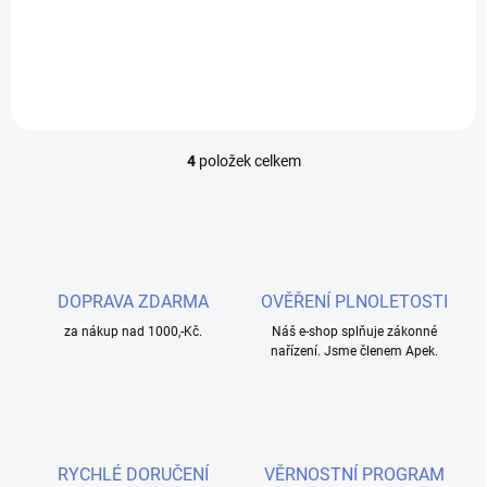
zároveň udělat radost svým blízkým. Dejte jim šanci vybrat si to
nejlepší!
4
položek celkem
O
v
l
á
d
a
c
DOPRAVA ZDARMA
OVĚŘENÍ PLNOLETOSTI
í
za nákup nad 1000,-Kč.
p
Náš e-shop splňuje zákonné
nařízení. Jsme členem Apek.
r
v
k
y
v
ý
RYCHLÉ DORUČENÍ
VĚRNOSTNÍ PROGRAM
p