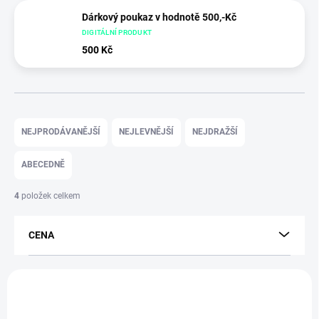
Dárkový poukaz v hodnotě 500,-Kč
DIGITÁLNÍ PRODUKT
500 Kč
Ř
a
NEJPRODÁVANĚJŠÍ
NEJLEVNĚJŠÍ
NEJDRAŽŠÍ
z
e
ABECEDNĚ
n
í
4
položek celkem
p
r
CENA
o
d
u
V
k
ý
t
p
ů