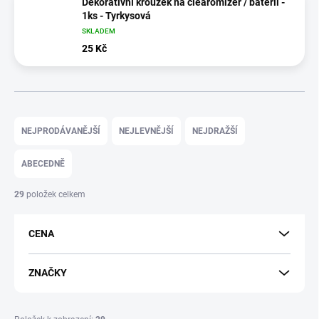
Dekorativní kroužek na clearomizér / baterii -
1ks - Tyrkysová
SKLADEM
25 Kč
Ř
a
NEJPRODÁVANĚJŠÍ
NEJLEVNĚJŠÍ
NEJDRAŽŠÍ
z
e
ABECEDNĚ
n
í
29
položek celkem
p
r
CENA
o
d
u
ZNAČKY
k
t
ů