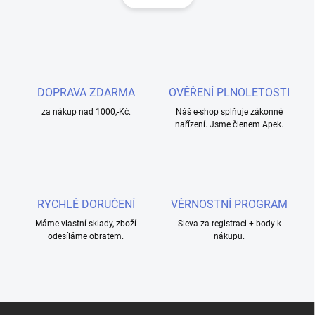
á
á
n
d
k
a
o
c
í
v
p
á
r
DOPRAVA ZDARMA
OVĚŘENÍ PLNOLETOSTI
n
v
í
za nákup nad 1000,-Kč.
Náš e-shop splňuje zákonné
k
nařízení. Jsme členem Apek.
y
v
ý
p
i
s
RYCHLÉ DORUČENÍ
VĚRNOSTNÍ PROGRAM
u
Máme vlastní sklady, zboží
Sleva za registraci + body k
odesíláme obratem.
nákupu.
Z