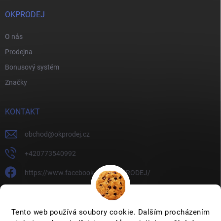
OKPRODEJ
O nás
Prodejna
Bonusový systém
Značky
KONTAKT
obchod
@
okprodej.cz
+420773540992
https://www.facebook.com/OKPRODEJ/
okprodej
okprodej
Tento web používá soubory cookie. Dalším procházením