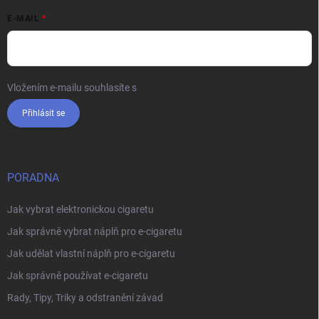
E-MAIL
Vložením e-mailu souhlasíte s
podmínkami ochrany osobních údajů
Přihlásit se
PORADNA
Jak vybrat elektronickou cigaretu
Jak správně vybrat náplň pro e-cigaretu
Jak udělat vlastní náplň pro e-cigaretu
Jak správně používat e-cigaretu
Rady, Tipy, Triky a odstranění závad