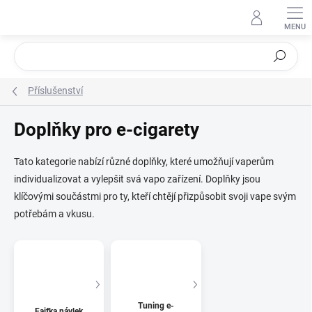
Přejít
na
obsah
Hledat
Příslušenství
Doplňky pro e-cigarety
Tato kategorie nabízí různé doplňky, které umožňují vaperům
individualizovat a vylepšit svá vapo zařízení. Doplňky jsou
klíčovými součástmi pro ty, kteří chtějí přizpůsobit svoji vape svým
potřebám a vkusu.
Tuning e-
Fajfka návlek