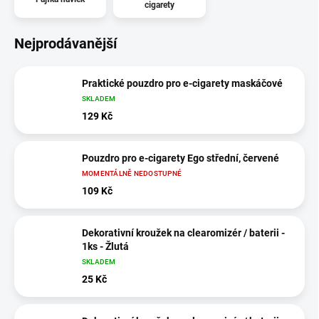
cigarety
Nejprodávanější
Praktické pouzdro pro e-cigarety maskáčové
SKLADEM
129 Kč
Pouzdro pro e-cigarety Ego střední, červené
MOMENTÁLNĚ NEDOSTUPNÉ
109 Kč
Dekorativní kroužek na clearomizér / baterii -
1ks - Žlutá
SKLADEM
25 Kč