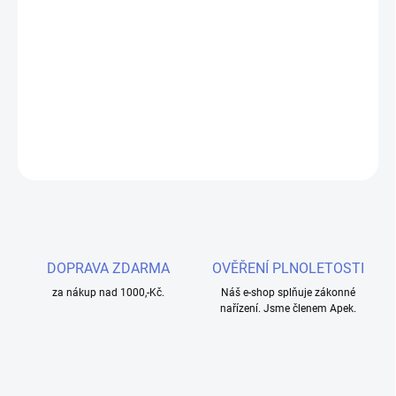
−
+
Přidat do košíku
Dekorativní kroužek pro váš tank nebo baterii.
DETAILNÍ INFORMACE
ZEPTAT SE
HLÍDAT
DOPRAVA ZDARMA
OVĚŘENÍ PLNOLETOSTI
za nákup nad 1000,-Kč.
Náš e-shop splňuje zákonné
nařízení. Jsme členem Apek.