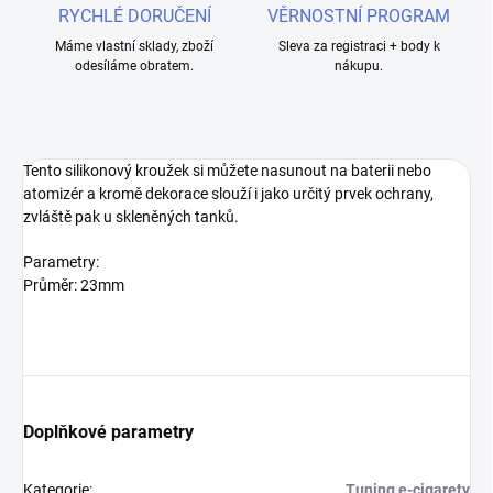
RYCHLÉ DORUČENÍ
VĚRNOSTNÍ PROGRAM
Máme vlastní sklady, zboží
Sleva za registraci + body k
odesíláme obratem.
nákupu.
Tento silikonový kroužek si můžete nasunout na baterii nebo
atomizér a kromě dekorace slouží i jako určitý prvek ochrany,
zvláště pak u skleněných tanků.
Parametry:
Průměr: 23mm
Doplňkové parametry
Kategorie
:
Tuning e-cigarety