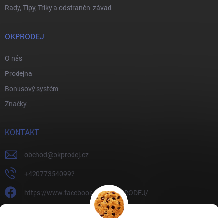
Rady, Tipy, Triky a odstranění závad
OKPRODEJ
O nás
Prodejna
Bonusový systém
Značky
KONTAKT
obchod
@
okprodej.cz
+420773540992
https://www.facebook.com/OKPRODEJ/
okprodej