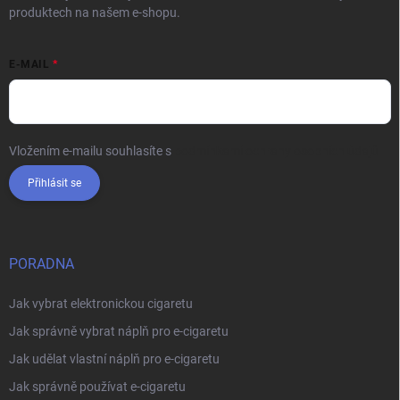
produktech na našem e-shopu.
E-MAIL
Vložením e-mailu souhlasíte s
podmínkami ochrany osobních údajů
Přihlásit se
PORADNA
Jak vybrat elektronickou cigaretu
Jak správně vybrat náplň pro e-cigaretu
Jak udělat vlastní náplň pro e-cigaretu
Jak správně používat e-cigaretu