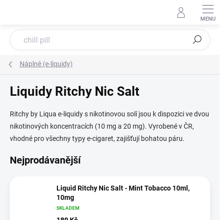
Přejít
na
obsah
Hledat
Náplně (e-liquidy)
Liquidy Ritchy Nic Salt
Ritchy by Liqua e-liquidy s nikotinovou solí jsou k dispozici ve dvou
nikotinových koncentracích (10 mg a 20 mg). Vyrobené v ČR,
vhodné pro všechny typy e-cigaret, zajišťují bohatou páru.
Nejprodávanější
Liquid Ritchy Nic Salt - Mint Tobacco 10ml,
10mg
SKLADEM
189 Kč