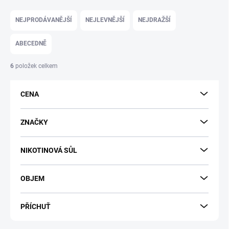
Ř
a
NEJPRODÁVANĚJŠÍ
NEJLEVNĚJŠÍ
NEJDRAŽŠÍ
z
e
ABECEDNĚ
n
í
6
položek celkem
p
r
CENA
o
d
u
ZNAČKY
k
t
NIKOTINOVÁ SŮL
ů
OBJEM
PŘÍCHUŤ