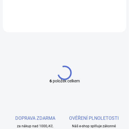
chuťový zážitek. Bohaté, aromatické tóny...
6
položek celkem
O
v
l
á
d
a
c
DOPRAVA ZDARMA
OVĚŘENÍ PLNOLETOSTI
í
za nákup nad 1000,-Kč.
p
Náš e-shop splňuje zákonné