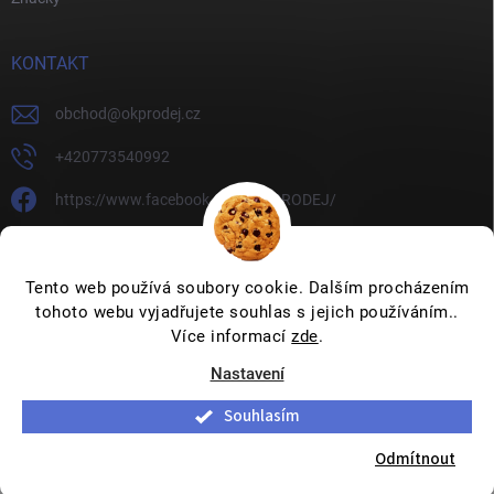
KONTAKT
obchod
@
okprodej.cz
+420773540992
https://www.facebook.com/OKPRODEJ/
okprodej
okprodej
Tento web používá soubory cookie. Dalším procházením
tohoto webu vyjadřujete souhlas s jejich používáním..
Více informací
zde
.
Nastavení
Copyright 2026
OKPRODEJ.CZ
. Všechna práva vyhrazena.
Upravit
nastavení cookies
Souhlasím
Vytvořil Shoptet
Odmítnout
Používáme
ověření věku Adulto