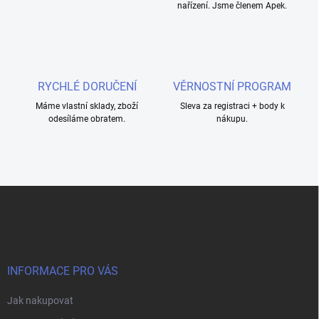
nařízení. Jsme členem Apek.
r
v
k
y
v
ý
RYCHLÉ DORUČENÍ
VĚRNOSTNÍ PROGRAM
p
i
Máme vlastní sklady, zboží
Sleva za registraci + body k
s
odesíláme obratem.
nákupu.
u
Z
á
p
a
t
í
INFORMACE PRO VÁS
Jak nakupovat