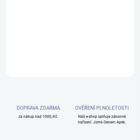
−
+
Přidat do košíku
Objevte osvěžující kombinaci máty a tabáku s Liquid Ritchy Nic
Salt - Mint Tobacco 10ml, 10mg. Perfektní volba pro milovníky
elektronických cigaret hledající vyvážený poměr PG/VG 50:50.
DETAILNÍ INFORMACE
ZEPTAT SE
HLÍDAT
DOPRAVA ZDARMA
OVĚŘENÍ PLNOLETOSTI
za nákup nad 1000,-Kč.
Náš e-shop splňuje zákonné
nařízení. Jsme členem Apek.