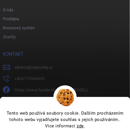
O nás
Prodejna
Bonusový systém
Značky
KONTAKT
obchod
@
okprodej.cz
+420773540992
https://www.facebook.com/OKPRODEJ/
okprodej
okprodej
Tento web používá soubory cookie. Dalším procházením
tohoto webu vyjadřujete souhlas s jejich používáním..
Více informací
zde
.