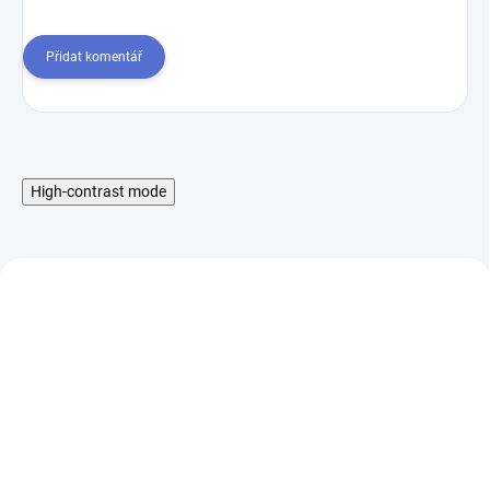
Přidat komentář
High-contrast mode
Liquid Ritchy Nic Salt -
Liquid Ritchy Nic Salt -
Coffee Tobacco 10ml,
Honey Tobacco 10ml,