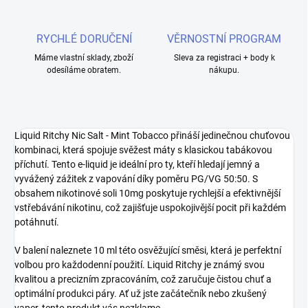
RYCHLÉ DORUČENÍ
VĚRNOSTNÍ PROGRAM
Máme vlastní sklady, zboží
Sleva za registraci + body k
odesíláme obratem.
nákupu.
Liquid Ritchy Nic Salt - Mint Tobacco přináší jedinečnou chuťovou
kombinaci, která spojuje svěžest máty s klasickou tabákovou
příchutí. Tento e-liquid je ideální pro ty, kteří hledají jemný a
vyvážený zážitek z vapování díky poměru PG/VG 50:50. S
obsahem nikotinové soli 10mg poskytuje rychlejší a efektivnější
vstřebávání nikotinu, což zajišťuje uspokojivější pocit při každém
potáhnutí.
V balení naleznete 10 ml této osvěžující směsi, která je perfektní
volbou pro každodenní použití. Liquid Ritchy je známý svou
kvalitou a precizním zpracováním, což zaručuje čistou chuť a
optimální produkci páry. Ať už jste začátečník nebo zkušený