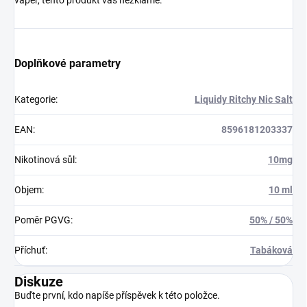
vaper, tento produkt vás nezklame.
Doplňkové parametry
Kategorie
:
Liquidy Ritchy Nic Salt
EAN
:
8596181203337
Nikotinová sůl
:
10mg
Objem
:
10 ml
Poměr PGVG
:
50% / 50%
Příchuť
:
Tabáková
Diskuze
Buďte první, kdo napíše příspěvek k této položce.