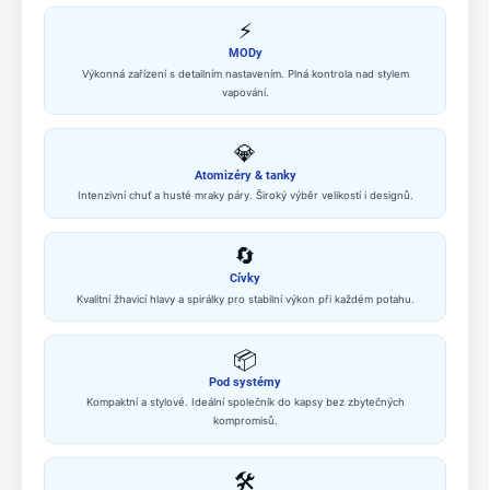
⚡
MODy
Výkonná zařízení s detailním nastavením. Plná kontrola nad stylem
vapování.
💎
Atomizéry & tanky
Intenzivní chuť a husté mraky páry. Široký výběr velikostí i designů.
🔄
Cívky
Kvalitní žhavicí hlavy a spirálky pro stabilní výkon při každém potahu.
📦
Pod systémy
Kompaktní a stylové. Ideální společník do kapsy bez zbytečných
kompromisů.
🛠️