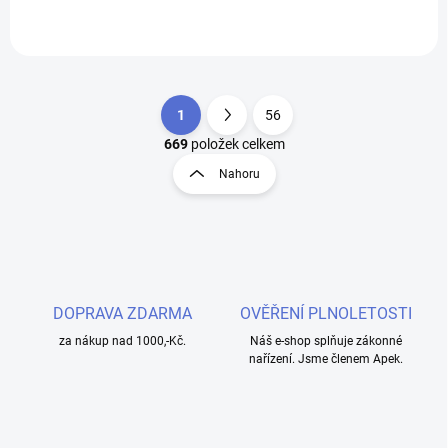
1
56
S
O
t
669
položek celkem
v
r
Nahoru
l
á
á
n
d
k
a
o
c
í
v
p
á
r
DOPRAVA ZDARMA
OVĚŘENÍ PLNOLETOSTI
n
v
í
za nákup nad 1000,-Kč.
Náš e-shop splňuje zákonné
k
nařízení. Jsme členem Apek.
y
v
ý
p
i