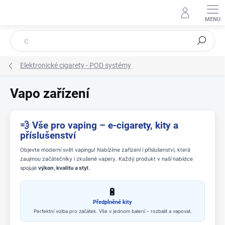
Přejít
na
obsah
Hledat
Elektronické cigarety - POD systémy
Vapo zařízení
💨 Vše pro vaping – e-cigarety, kity a
příslušenství
Objevte moderní svět vapingu! Nabízíme zařízení i příslušenství, která
zaujmou začátečníky i zkušené vapery. Každý produkt v naší nabídce
spojuje
výkon, kvalitu a styl
.
🔋
Předplněné kity
Perfektní volba pro začátek. Vše v jednom balení – rozbalit a vapovat.