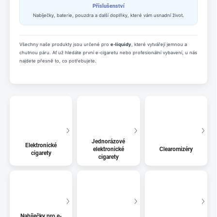
Příslušenství
Nabíječky, baterie, pouzdra a další doplňky, které vám usnadní život.
Všechny naše produkty jsou určené pro
e-liquidy
, které vytvářejí jemnou a
chutnou páru. Ať už hledáte první e-cigaretu nebo profesionální vybavení, u nás
najdete přesně to, co potřebujete.
Jednorázové
Elektronické
elektronické
Clearomizéry
cigarety
cigarety
Nabíječky pro e-