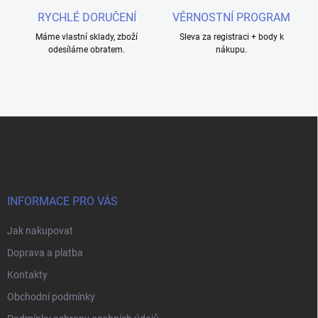
s
RYCHLÉ DORUČENÍ
VĚRNOSTNÍ PROGRAM
u
Máme vlastní sklady, zboží
Sleva za registraci + body k
odesíláme obratem.
nákupu.
Z
á
p
a
t
í
INFORMACE PRO VÁS
Jak nakupovat
Doprava a platba
Kontakty
Obchodní podmínky