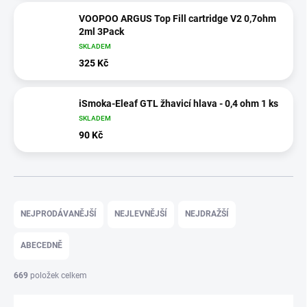
VOOPOO ARGUS Top Fill cartridge V2 0,7ohm
2ml 3Pack
SKLADEM
325 Kč
iSmoka-Eleaf GTL žhavicí hlava - 0,4 ohm 1 ks
SKLADEM
90 Kč
Ř
a
NEJPRODÁVANĚJŠÍ
NEJLEVNĚJŠÍ
NEJDRAŽŠÍ
z
e
ABECEDNĚ
n
í
669
položek celkem
p
r