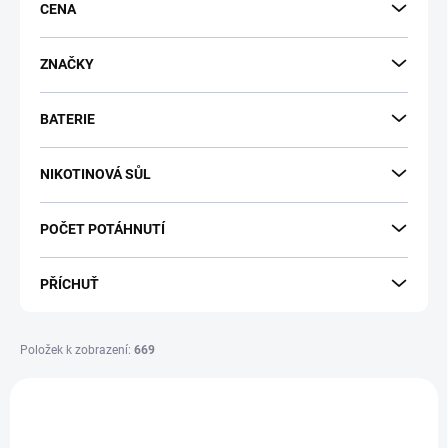
CENA
o
d
u
ZNAČKY
k
t
BATERIE
ů
NIKOTINOVÁ SŮL
POČET POTÁHNUTÍ
PŘÍCHUŤ
Položek k zobrazení:
669
V
ý
p