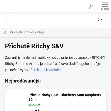
Přejít
na
obsah
Hledat
Příchutě Shake & Vape
Příchutě Ritchy S&V
Začlenili jsme do naší nabídky novou prémiovou značku - RITCHY!
Ritchy Boosted Aroma je bohaté a lákavě sladké, a jeho chuť je
jedinečně výrazná.
E-liquid kalkulačka
.
Nejprodávanější
Příchuť Ritchy S&V - Blueberry Sour Raspberry
10ml
SKLADEM
339 Kč