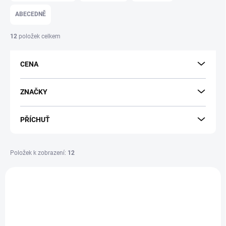
z
e
ABECEDNĚ
n
í
12
položek celkem
p
r
CENA
o
d
u
ZNAČKY
k
t
PŘÍCHUŤ
ů
Položek k zobrazení:
12
V
ý
NOVINKA
p
i
s