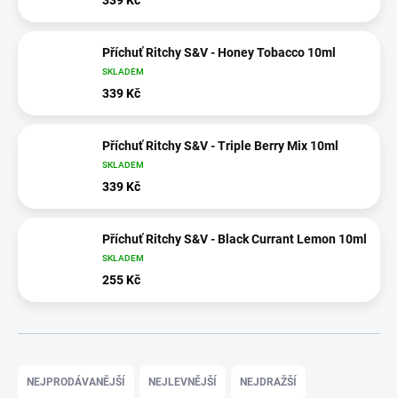
Příchuť Ritchy S&V - Honey Tobacco 10ml
SKLADEM
339 Kč
Příchuť Ritchy S&V - Triple Berry Mix 10ml
SKLADEM
339 Kč
Příchuť Ritchy S&V - Black Currant Lemon 10ml
SKLADEM
255 Kč
Ř
a
NEJPRODÁVANĚJŠÍ
NEJLEVNĚJŠÍ
NEJDRAŽŠÍ