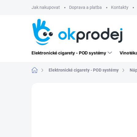
Přejít
Jak nakupovat
Doprava a platba
Kontakty
na
obsah
Elektronické cigarety - POD systémy
Vinoték
Domů
Elektronické cigarety - POD systémy
Náp
Neohodnoceno
Podrobnosti hodn