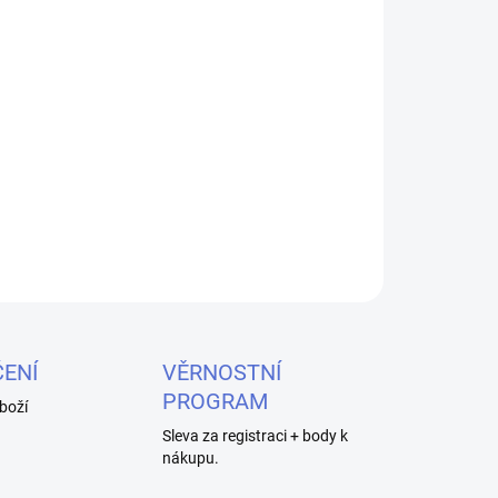
026
MOŽNOSTI DORUČENÍ
Přidat do košíku
Salt s příchutí malin a jahod, 10ml, 10mg
ZEPTAT SE
HLÍDAT
ENÍ
VĚRNOSTNÍ
PROGRAM
boží
Sleva za registraci + body k
nákupu.