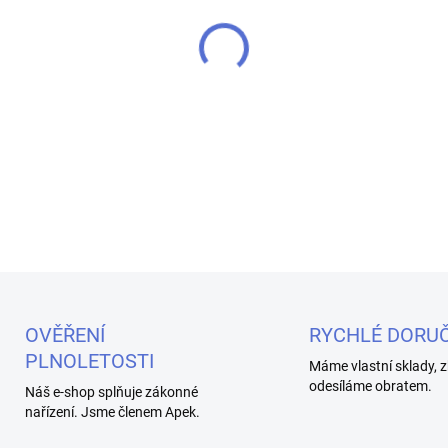
MŮŽEME DORUČIT DO:
11.8.2
−
+
Lahodný e-liquid Aramax Nic 
nikotinové soli.
DETAILNÍ INFORMACE
OVĚŘENÍ
RYCHLÉ DORUČ
PLNOLETOSTI
Máme vlastní sklady, z
odesíláme obratem.
Náš e-shop splňuje zákonné
nařízení. Jsme členem Apek.