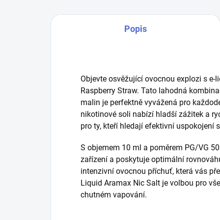
Popis
Objevte osvěžující ovocnou explozi s e-l
Raspberry Straw. Tato lahodná kombina
malin je perfektně vyvážená pro každo
nikotinové soli nabízí hladší zážitek a ryc
pro ty, kteří hledají efektivní uspokojení
S objemem 10 ml a poměrem PG/VG 50:50
zařízení a poskytuje optimální rovnováhu
intenzivní ovocnou příchuť, která vás př
Liquid Aramax Nic Salt je volbou pro všec
chutném vapování.