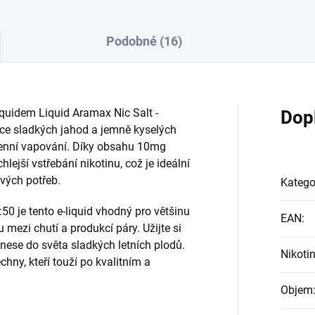
Podobné (16)
iquidem Liquid Aramax Nic Salt -
Dop
ce sladkých jahod a jemně kyselých
denní vapování. Díky obsahu 10mg
hlejší vstřebání nikotinu, což je ideální
 svých potřeb.
Katego
 je tento e-liquid vhodný pro většinu
EAN
:
 mezi chutí a produkcí páry. Užijte si
enese do světa sladkých letních plodů.
Nikoti
hny, kteří touží po kvalitním a
Objem