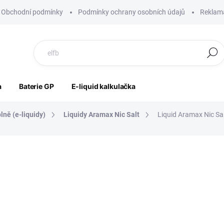
Obchodní podmínky
Podmínky ochrany osobních údajů
Reklama
Hledat
a
Baterie GP
E-liquid kalkulačka
lně (e-liquidy)
Liquidy Aramax Nic Salt
Liquid Aramax Nic Sa
ocení
ZNAČKA:
ARAMAX
199 Kč
164 Kč bez DPH
Měrná
SKLADEM
cena: