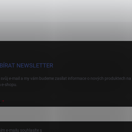
BÍRAT NEWSLETTER
 svůj e-mail a my vám budeme zasílat informace o nových produktech na
 e-shopu.
L
ím e-mailu souhlasíte s
podmínkami ochrany osobních údajů