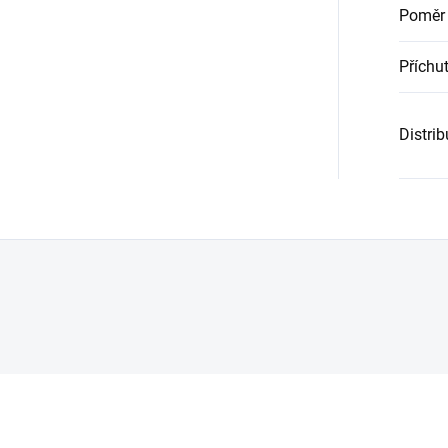
Poměr
Příchu
Distri