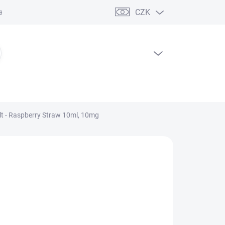
CZK
ční řád
PRÁZDNÝ KOŠÍK
NÁKUPNÍ
KOŠÍK
lt - Raspberry Straw 10ml, 10mg