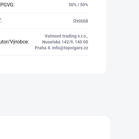
 PGVG
:
50% / 50%
ť
:
Ovocná
Valmont trading s.r.o.,
butor/Výrobce
:
Nuselská 142/9, 140 00
Praha 4. info@topcigars.cz