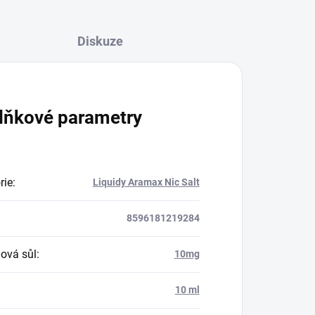
Diskuze
lňkové parametry
rie
:
Liquidy Aramax Nic Salt
8596181219284
nová sůl
:
10mg
:
10 ml