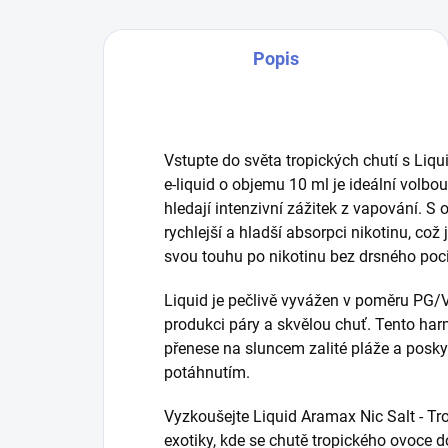
Popis
Vstupte do světa tropických chutí s Liqu
e-liquid o objemu 10 ml je ideální volbou
hledají intenzivní zážitek z vapování. S
rychlejší a hladší absorpci nikotinu, což j
svou touhu po nikotinu bez drsného poci
Liquid je pečlivě vyvážen v poměru PG/V
produkci páry a skvělou chuť. Tento ha
přenese na sluncem zalité pláže a posk
potáhnutím.
Vyzkoušejte Liquid Aramax Nic Salt - Tr
exotiky, kde se chutě tropického ovoce d