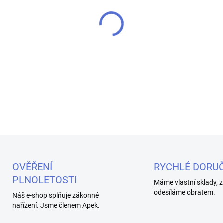
MŮŽEME DORUČIT DO:
10.8.2
−
+
Objevte exotický svět s Liqu
který přináší dokonalou rovno
DETAILNÍ INFORMACE
OVĚŘENÍ
RYCHLÉ DORUČ
PLNOLETOSTI
Máme vlastní sklady, z
odesíláme obratem.
Náš e-shop splňuje zákonné
nařízení. Jsme členem Apek.