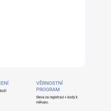
026
MOŽNOSTI DORUČENÍ
Přidat do košíku
id Aramax Nic Salt - Tropical Mix 10ml, 20mg,
váhu tropických chutí a nikotinové soli.
ZEPTAT SE
HLÍDAT
ENÍ
VĚRNOSTNÍ
PROGRAM
boží
Sleva za registraci + body k
nákupu.