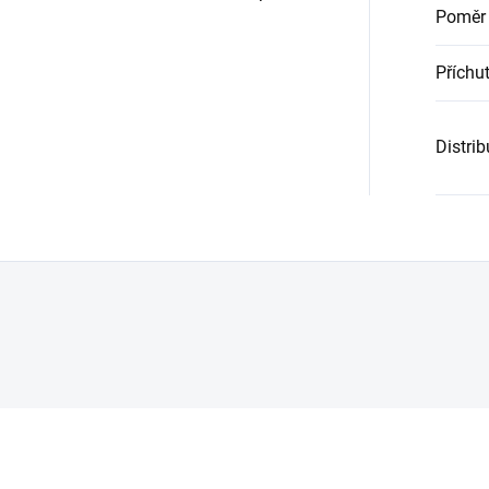
Poměr
Příchu
Distri