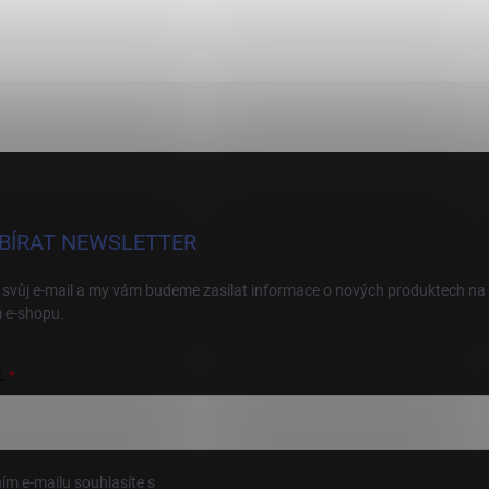
BÍRAT NEWSLETTER
 svůj e-mail a my vám budeme zasílat informace o nových produktech na
 e-shopu.
L
ím e-mailu souhlasíte s
podmínkami ochrany osobních údajů