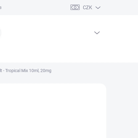
CZK
ční řád
PRÁZDNÝ KOŠÍK
NÁKUPNÍ
KOŠÍK
t - Tropical Mix 10ml, 20mg