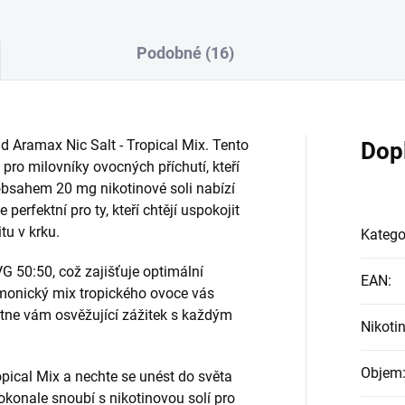
Podobné (16)
id Aramax Nic Salt - Tropical Mix. Tento
Dop
 pro milovníky ovocných příchutí, kteří
 obsahem 20 mg nikotinové soli nabízí
e perfektní pro ty, kteří chtějí uspokojit
tu v krku.
Katego
G 50:50, což zajišťuje optimální
EAN
:
rmonický mix tropického ovoce vás
ytne vám osvěžující zážitek s každým
Nikoti
Objem
opical Mix a nechte se unést do světa
okonale snoubí s nikotinovou solí pro