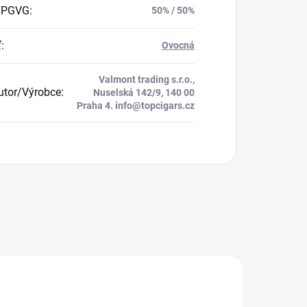
 PGVG
:
50% / 50%
ť
:
Ovocná
Valmont trading s.r.o.,
butor/Výrobce
:
Nuselská 142/9, 140 00
Praha 4. info@topcigars.cz