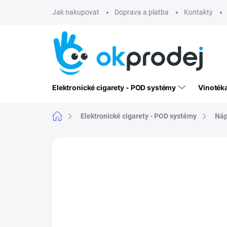
Přejít
Jak nakupovat
Doprava a platba
Kontakty
na
obsah
Elektronické cigarety - POD systémy
Vinoték
Domů
Elektronické cigarety - POD systémy
Náp
Neohodnoceno
Podrobnosti hodn