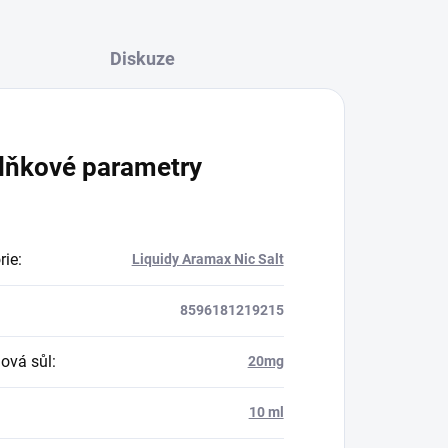
Diskuze
lňkové parametry
rie
:
Liquidy Aramax Nic Salt
8596181219215
nová sůl
:
20mg
:
10 ml