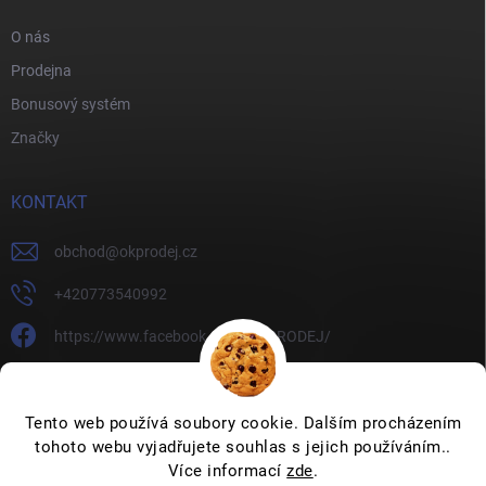
O nás
Prodejna
Bonusový systém
Značky
KONTAKT
obchod
@
okprodej.cz
+420773540992
https://www.facebook.com/OKPRODEJ/
okprodej
okprodej
Tento web používá soubory cookie. Dalším procházením
tohoto webu vyjadřujete souhlas s jejich používáním..
Více informací
zde
.