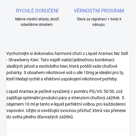
RYCHLÉ DORUČENÍ
VĚRNOSTNÍ PROGRAM
Máme vlastní sklady, zboží
Sleva za registraci + body k
odesíláme obratem.
nákupu.
Vychutnejte si dokonalou harmonii chutí s Liquid Aramax Nic Salt
- Strawberry Kiwi. Tato náplň nabízí jedinečnou kombinaci
sladkých jahod a exotického kiwi, která potěší vaše chuťové
pohárky. S obsahem nikotinové soli o síle 10mg je ideální pro ty,
kteří hledají rychlé a efektivní uspokojení nikotinové potřeby.
Liquid Aramax je pečlivě vyvážený v poměru PG/VG 50:50, což
zajišťuje optimální produkci páry a intenzivní chuťový zážitek. S
objemem 10 ml je tento e-liquid perfektní volbou pro každodenní
vapování. Užijte si osvěžující ovocnou příchuť, která vás přenese
do světa plného šťavnatých zážitků.