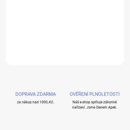
−
+
Přidat do košíku
Objevte osvěžující chuť jahod a kiwi s Liquid Aramax Nic Salt -
ideální volba pro milovníky ovocných e-liquidů s nikotinovou solí.
DETAILNÍ INFORMACE
ZEPTAT SE
HLÍDAT
DOPRAVA ZDARMA
OVĚŘENÍ PLNOLETOSTI
za nákup nad 1000,-Kč.
Náš e-shop splňuje zákonné
nařízení. Jsme členem Apek.