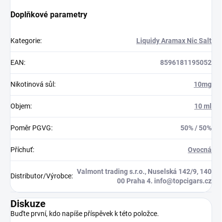
Doplňkové parametry
Kategorie
:
Liquidy Aramax Nic Salt
EAN
:
8596181195052
Nikotinová sůl
:
10mg
Objem
:
10 ml
Poměr PGVG
:
50% / 50%
Příchuť
:
Ovocná
Valmont trading s.r.o., Nuselská 142/9, 140
Distributor/Výrobce
:
00 Praha 4. info@topcigars.cz
Diskuze
Buďte první, kdo napíše příspěvek k této položce.