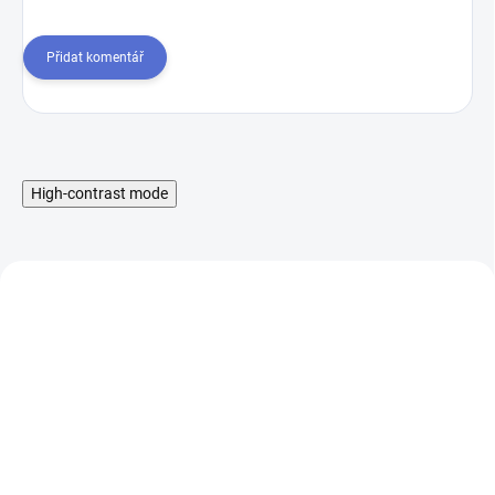
Přidat komentář
High-contrast mode
Liquid Aramax Nic Salt -
Liquid Aramax Nic Salt -
Raspberry Straw 10ml,
Peach Mango 10ml,