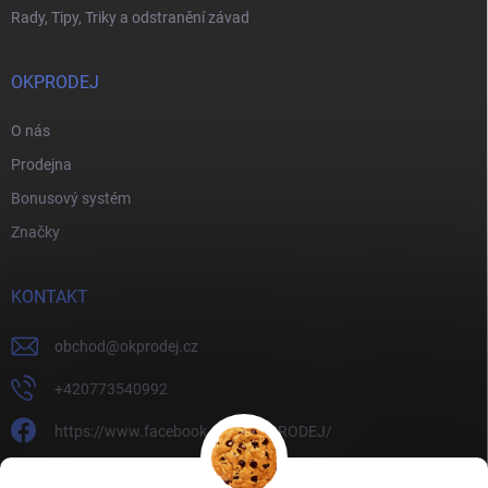
Rady, Tipy, Triky a odstranění závad
OKPRODEJ
O nás
Prodejna
Bonusový systém
Značky
KONTAKT
obchod
@
okprodej.cz
+420773540992
https://www.facebook.com/OKPRODEJ/
okprodej