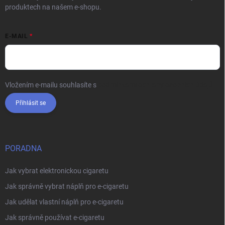
produktech na našem e-shopu.
E-MAIL
Vložením e-mailu souhlasíte s
podmínkami ochrany osobních údajů
Přihlásit se
PORADNA
Jak vybrat elektronickou cigaretu
Jak správně vybrat náplň pro e-cigaretu
Jak udělat vlastní náplň pro e-cigaretu
Jak správně používat e-cigaretu