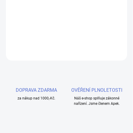
−
+
Přidat do košíku
Dekorativní kroužek pro váš tank nebo baterii.
DETAILNÍ INFORMACE
ZEPTAT SE
HLÍDAT
DOPRAVA ZDARMA
OVĚŘENÍ PLNOLETOSTI
za nákup nad 1000,-Kč.
Náš e-shop splňuje zákonné
nařízení. Jsme členem Apek.