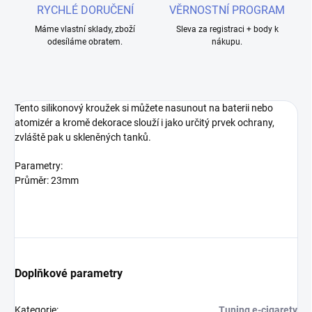
RYCHLÉ DORUČENÍ
VĚRNOSTNÍ PROGRAM
Máme vlastní sklady, zboží
Sleva za registraci + body k
odesíláme obratem.
nákupu.
Tento silikonový kroužek si můžete nasunout na baterii nebo
atomizér a kromě dekorace slouží i jako určitý prvek ochrany,
zvláště pak u skleněných tanků.
Parametry:
Průměr: 23mm
Doplňkové parametry
Kategorie
:
Tuning e-cigarety