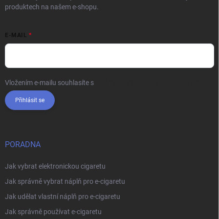
produktech na našem e-shopu.
E-MAIL
Vložením e-mailu souhlasíte s
podmínkami ochrany osobních údajů
Přihlásit se
PORADNA
Jak vybrat elektronickou cigaretu
Jak správně vybrat náplň pro e-cigaretu
Jak udělat vlastní náplň pro e-cigaretu
Jak správně používat e-cigaretu