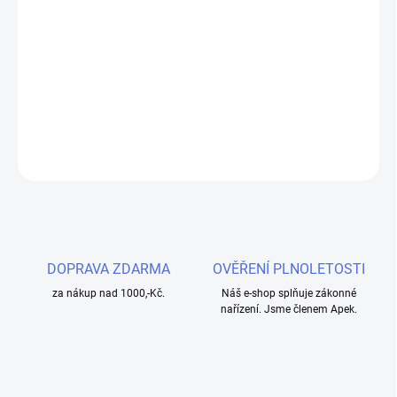
−
+
Přidat do košíku
Dekorativní kroužek pro váš tank nebo baterii.
DETAILNÍ INFORMACE
ZEPTAT SE
HLÍDAT
DOPRAVA ZDARMA
OVĚŘENÍ PLNOLETOSTI
za nákup nad 1000,-Kč.
Náš e-shop splňuje zákonné
nařízení. Jsme členem Apek.