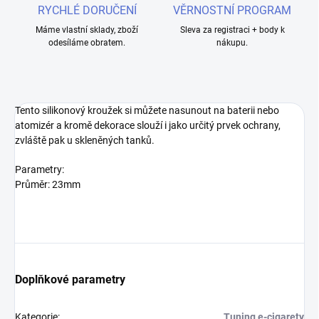
RYCHLÉ DORUČENÍ
VĚRNOSTNÍ PROGRAM
Máme vlastní sklady, zboží
Sleva za registraci + body k
odesíláme obratem.
nákupu.
Tento silikonový kroužek si můžete nasunout na baterii nebo
atomizér a kromě dekorace slouží i jako určitý prvek ochrany,
zvláště pak u skleněných tanků.
Parametry:
Průměr: 23mm
Doplňkové parametry
Kategorie
:
Tuning e-cigarety