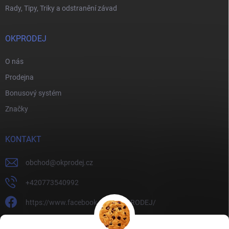
Rady, Tipy, Triky a odstranění závad
OKPRODEJ
O nás
Prodejna
Bonusový systém
Značky
KONTAKT
obchod
@
okprodej.cz
+420773540992
https://www.facebook.com/OKPRODEJ/
okprodej