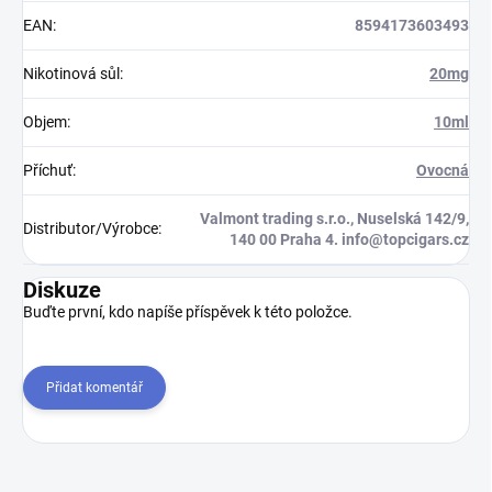
EAN
:
8594173603493
Nikotinová sůl
:
20mg
Objem
:
10ml
Příchuť
:
Ovocná
Valmont trading s.r.o., Nuselská 142/9,
Distributor/Výrobce
:
140 00 Praha 4. info@topcigars.cz
Diskuze
Buďte první, kdo napíše příspěvek k této položce.
Přidat komentář