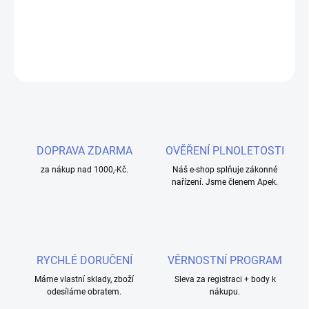
klasických cigaret na e-cigarety.
DETAILNÍ INFORMACE
ZEPTAT SE
HLÍDAT
DOPRAVA ZDARMA
OVĚŘENÍ PLNOLETOSTI
za nákup nad 1000,-Kč.
Náš e-shop splňuje zákonné
nařízení. Jsme členem Apek.
RYCHLÉ DORUČENÍ
VĚRNOSTNÍ PROGRAM
Máme vlastní sklady, zboží
Sleva za registraci + body k
odesíláme obratem.
nákupu.