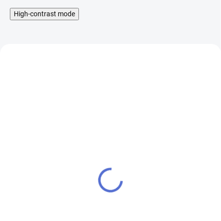
High-contrast mode
Liquid Aramax Nic Salt -
Booster IMPERIA Fifty
Raspberry Straw 10ml,
PG50-VG50 5x10ml-
10mg
20mg
199 Kč
649 Kč
SKLADEM
SKLADEM
164 Kč bez DPH
536 Kč bez DPH
Cena po přihlášení
Cena po přihlášení
189 Kč
617 Kč