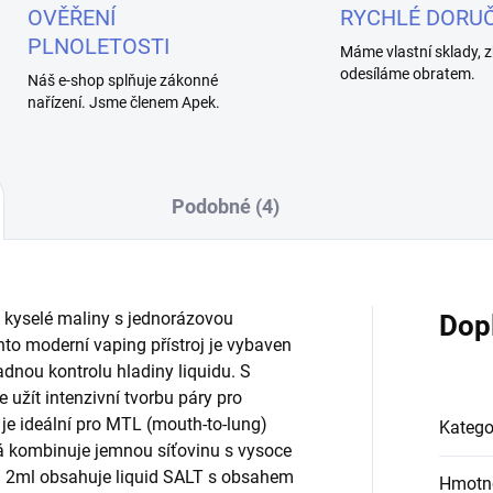
OVĚŘENÍ
RYCHLÉ DORUČ
PLNOLETOSTI
Máme vlastní sklady, z
odesíláme obratem.
Náš e-shop splňuje zákonné
nařízení. Jsme členem Apek.
Podobné (4)
a kyselé maliny s jednorázovou
Dop
nto moderní vaping přístroj je vybaven
adnou kontrolu hladiny liquidu. S
užít intenzivní tvorbu páry pro
 je ideální pro MTL (mouth-to-lung)
Katego
á kombinuje jemnou síťovinu s vysoce
m 2ml obsahuje liquid SALT s obsahem
Hmotn