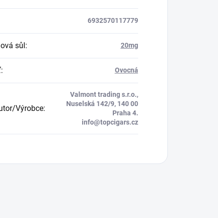
6932570117779
nová sůl
:
20mg
ť
:
Ovocná
Valmont trading s.r.o.,
Nuselská 142/9, 140 00
butor/Výrobce
:
Praha 4.
info@topcigars.cz