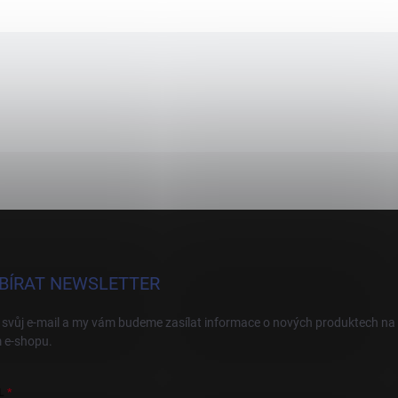
BÍRAT NEWSLETTER
 svůj e-mail a my vám budeme zasílat informace o nových produktech na
 e-shopu.
L