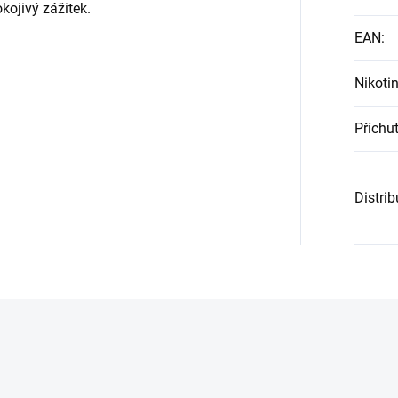
kojivý zážitek.
EAN
:
Nikoti
Příchu
Distri