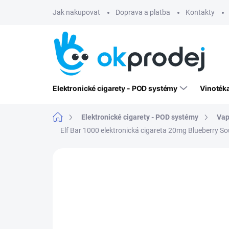
Přejít
Jak nakupovat
Doprava a platba
Kontakty
na
obsah
Elektronické cigarety - POD systémy
Vinoték
Domů
Elektronické cigarety - POD systémy
Vap
Elf Bar 1000 elektronická cigareta 20mg Blueberry S
Neohodnoceno
Podrobnosti hodn