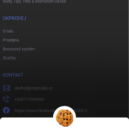
Rady, Tipy, Triky a odstranění závad
OKPRODEJ
O nás
Prodejna
Bonusový systém
Značky
KONTAKT
obchod
@
okprodej.cz
+420773540992
https://www.facebook.com/OKPRODEJ/
okprodej