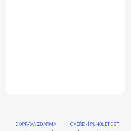
DORUČENÍ
−
+
Přidat do košíku
Výborný tabák s keksy, classic tobacco se sušenkami. Záměr,
který se vydařil. Prémiové příchutě Prestige Tobacco jsou
dodávány v 60 ml lahvičce Chubby Gorilla. Láhev musí být
doplněna bází s požadovaným PG/VG poměrem a konkrétním
obsahem nikotinu.
DETAILNÍ INFORMACE
ZEPTAT SE
HLÍDAT
DOPRAVA ZDARMA
OVĚŘENÍ PLNOLETOSTI