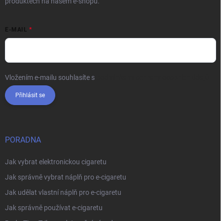
produktech na našem e-shopu.
E-MAIL
Vložením e-mailu souhlasíte s
podmínkami ochrany osobních údajů
Přihlásit se
PORADNA
Jak vybrat elektronickou cigaretu
Jak správně vybrat náplň pro e-cigaretu
Jak udělat vlastní náplň pro e-cigaretu
Jak správně používat e-cigaretu