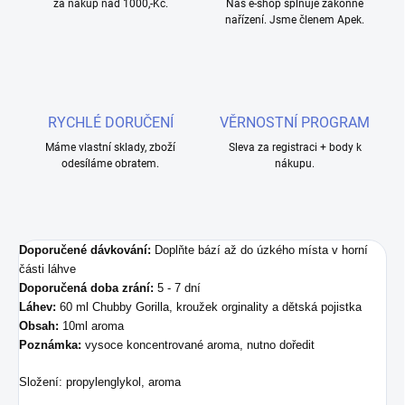
za nákup nad 1000,-Kč.
Náš e-shop splňuje zákonné
nařízení. Jsme členem Apek.
RYCHLÉ DORUČENÍ
VĚRNOSTNÍ PROGRAM
Máme vlastní sklady, zboží
Sleva za registraci + body k
odesíláme obratem.
nákupu.
Doporučené dávkování:
Doplňte bází až do úzkého místa v horní
části láhve
Doporučená doba zrání:
5 - 7 dní
Láhev:
60 ml Chubby Gorilla, kroužek orginality a dětská pojistka
Obsah:
10ml aroma
Poznámka:
vysoce koncentrované aroma, nutno doředit
Složení
:
propylenglykol, aroma