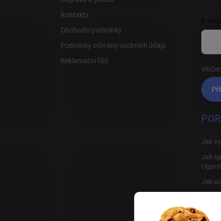
Kontakty
E-MAI
Obchodní podmínky
Podmínky ochrany osobních údajů
Reklamační řád
Vložen
Při
POR
Jak vy
Jak sp
cigare
Jak ud
Jak sp
Rady, 