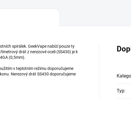
stních spirálek. GeekVape nabízí pouze ty
Dop
třímetrový drát z nerezové oceli (SS430) je k
24GA (0,5mm).
oužitím v teplotním režimu doporučujeme
 výkonu. Nerezový drát SS430 doporučujeme
Katego
Typ
: