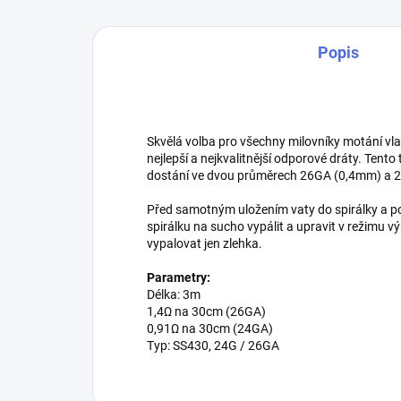
Popis
Skvělá volba pro všechny milovníky motání vla
nejlepší a nejkvalitnější odporové dráty. Tento 
dostání ve dvou průměrech 26GA (0,4mm) a 
Před samotným uložením vaty do spirálky a p
spirálku na sucho vypálit a upravit v režimu
vypalovat jen zlehka.
Parametry:
Délka: 3m
1,4Ω na 30cm (26GA)
0,91Ω na 30cm (24GA)
Typ: SS430, 24G / 26GA