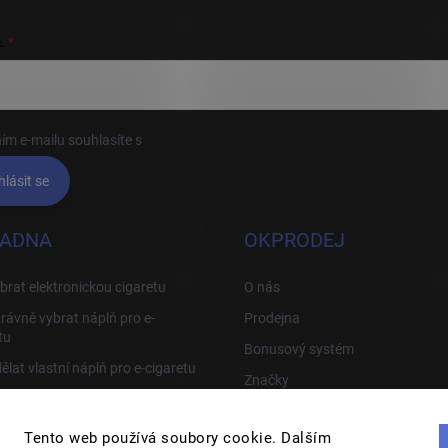
L
ím e-mailu souhlasíte s
podmínkami ochrany osobních údajů
hlásit se
ADNA
OKPRODEJ
brat elektronickou cigaretu
O nás
rávně vybrat náplň pro e-
Prodejna
tu
Bonusový systém
ělat vlastní náplň pro e-cigaretu
Značky
rávně používat e-cigaretu
Tipy, Triky a odstranění závad
Tento web používá soubory cookie. Dalším