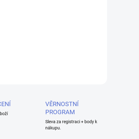
026
MOŽNOSTI DORUČENÍ
Přidat do košíku
li.
ZEPTAT SE
HLÍDAT
ENÍ
VĚRNOSTNÍ
PROGRAM
boží
Sleva za registraci + body k
nákupu.