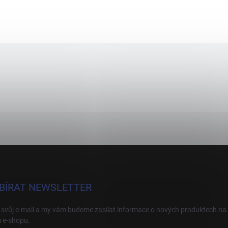
BÍRAT NEWSLETTER
 svůj e-mail a my vám budeme zasílat informace o nových produktech na
 e-shopu.