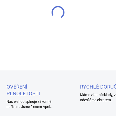
MŮŽEME DORUČIT DO:
11.8.2
−
+
Odporový drát z nerezové oce
DETAILNÍ INFORMACE
OVĚŘENÍ
RYCHLÉ DORUČ
PLNOLETOSTI
Máme vlastní sklady, z
odesíláme obratem.
Náš e-shop splňuje zákonné
nařízení. Jsme členem Apek.