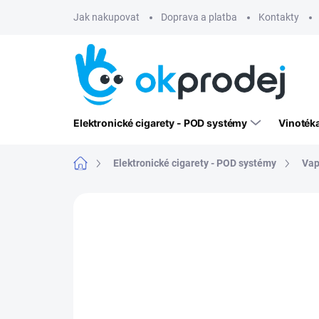
Přejít
Jak nakupovat
Doprava a platba
Kontakty
na
obsah
Elektronické cigarety - POD systémy
Vinoték
Domů
Elektronické cigarety - POD systémy
Vap
Neohodnoceno
Podrobnosti hodn