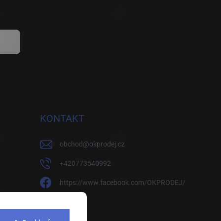
KONTAKT
obchod
@
okprodej.cz
+420773540992
https://www.facebook.com/OKPRODEJ/
okprodej