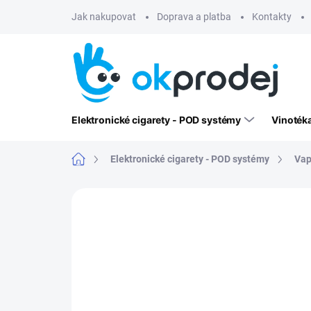
Přejít
Jak nakupovat
Doprava a platba
Kontakty
na
obsah
Elektronické cigarety - POD systémy
Vinoték
Domů
Elektronické cigarety - POD systémy
Vap
Neohodnoceno
Podrobnosti hodn