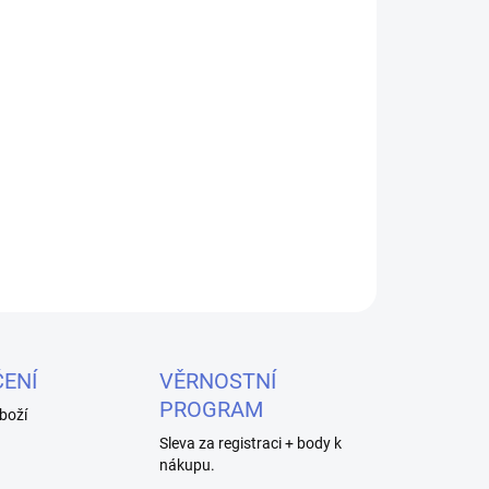
026
MOŽNOSTI DORUČENÍ
Přidat do košíku
poru 0,6ohm je vyrobena technologií Mesh v
žhavicích drátů s rychlým procesem rozžhavení a
ZEPTAT SE
HLÍDAT
ENÍ
VĚRNOSTNÍ
PROGRAM
boží
Sleva za registraci + body k
nákupu.