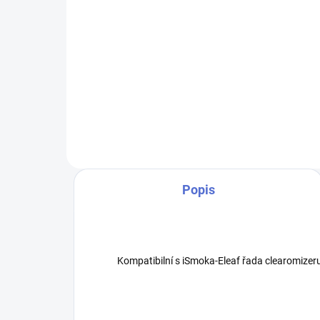
Do košíku
Žhavící hlava ECL určená pro
Žha
iJust S/ iJust 2/ iJust 2 Mini/Melo
iJus
2/Melo 3/Lemo 3.
2/M
Popis
Kompatibilní s iSmoka-Eleaf řada clearomizer