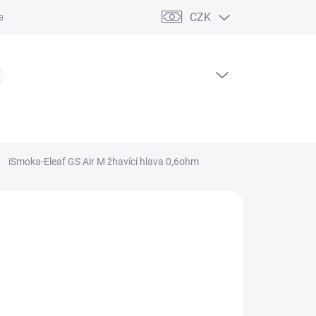
CZK
ční řád
PRÁZDNÝ KOŠÍK
NÁKUPNÍ
KOŠÍK
iSmoka-Eleaf GS Air M žhavící hlava 0,6ohm