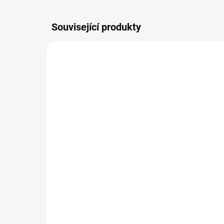
Související produkty
SKLADEM
Žhavící hlava Eleaf ECL
Žha
pro modely iJust / Melo -
pro
0,3 ohm
0,
99 Kč
99
82 Kč bez DPH
82 