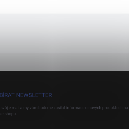
BÍRAT NEWSLETTER
 svůj e-mail a my vám budeme zasílat informace o nových produktech na
 e-shopu.