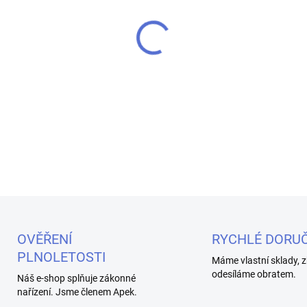
MŮŽEME DORUČIT DO:
10.8.2
−
+
Žhavicí hlava GS Air M o od
podobě ,,síťové mřížky´´ ze 
velkou tvorbou páry.
DETAILNÍ INFORMACE
OVĚŘENÍ
RYCHLÉ DORUČ
PLNOLETOSTI
Máme vlastní sklady, z
odesíláme obratem.
Náš e-shop splňuje zákonné
nařízení. Jsme členem Apek.