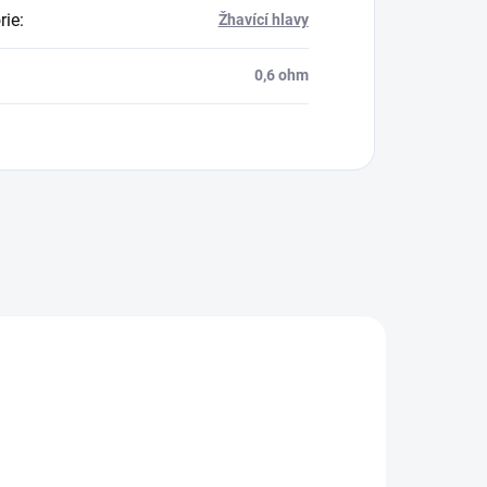
rie
:
Žhavící hlavy
0,6 ohm