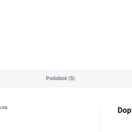
Do košíku
vící hlava ECL určená pro
t S/ iJust 2/ iJust 2 Mini/Melo
elo 3/Lemo 3.
Podobné (5)
u GS.
Dop