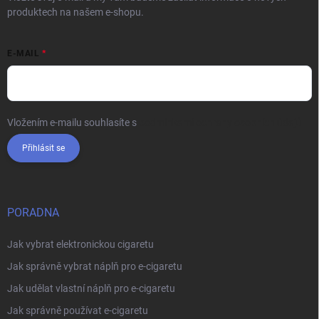
produktech na našem e-shopu.
E-MAIL
Vložením e-mailu souhlasíte s
podmínkami ochrany osobních údajů
Přihlásit se
PORADNA
Jak vybrat elektronickou cigaretu
Jak správně vybrat náplň pro e-cigaretu
Jak udělat vlastní náplň pro e-cigaretu
Jak správně používat e-cigaretu