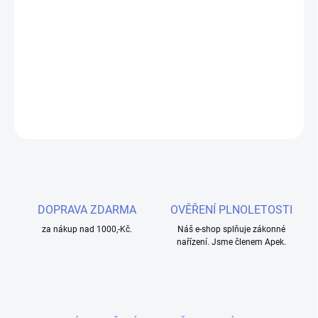
−
+
Přidat do košíku
Rekukce k černému clearomizéru Joyetech eCom pro nasazení
libovolného drip tip náustku.
ZEPTAT SE
HLÍDAT
DOPRAVA ZDARMA
OVĚŘENÍ PLNOLETOSTI
za nákup nad 1000,-Kč.
Náš e-shop splňuje zákonné
nařízení. Jsme členem Apek.