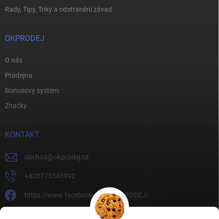
Rady, Tipy, Triky a odstranění závad
OKPRODEJ
O nás
Prodejna
Bonusový systém
Značky
KONTAKT
obchod
@
okprodej.cz
+420773540992
https://www.facebook.com/OKPRODEJ/
okprodej