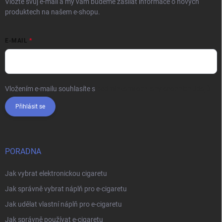
Vložte svůj e-mail a my vám budeme zasílat informace o nových
produktech na našem e-shopu.
E-MAIL
Vložením e-mailu souhlasíte s
podmínkami ochrany osobních údajů
Přihlásit se
PORADNA
Jak vybrat elektronickou cigaretu
Jak správně vybrat náplň pro e-cigaretu
Jak udělat vlastní náplň pro e-cigaretu
Jak správně používat e-cigaretu