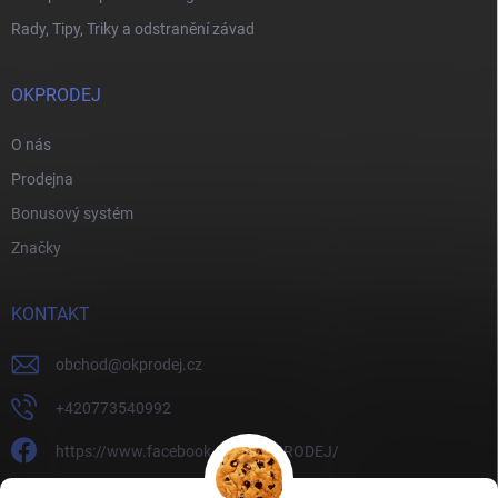
Rady, Tipy, Triky a odstranění závad
OKPRODEJ
O nás
Prodejna
Bonusový systém
Značky
KONTAKT
obchod
@
okprodej.cz
+420773540992
https://www.facebook.com/OKPRODEJ/
okprodej