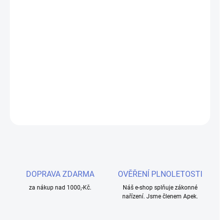
Unimax 25 je novým clearomizér od Joyetech primárně určeným
pro přímé potahování do plic. Tomu odpovídají také dvě žhavící
hlavy, které jsou součástí balení. S odpory 0,5Ω zvládají výkony
20W-40W, respektive 30W-50W. Dokoupit lze také speciální
adaptér pro žhavící hlavy BF ze série eGo AIO a s vhodný
náustkem pak Unimax 25 využijete také pro klasické potahování
pusa-plíce.
DETAILNÍ INFORMACE
ZEPTAT SE
HLÍDAT
DOPRAVA ZDARMA
OVĚŘENÍ PLNOLETOSTI
za nákup nad 1000,-Kč.
Náš e-shop splňuje zákonné
nařízení. Jsme členem Apek.