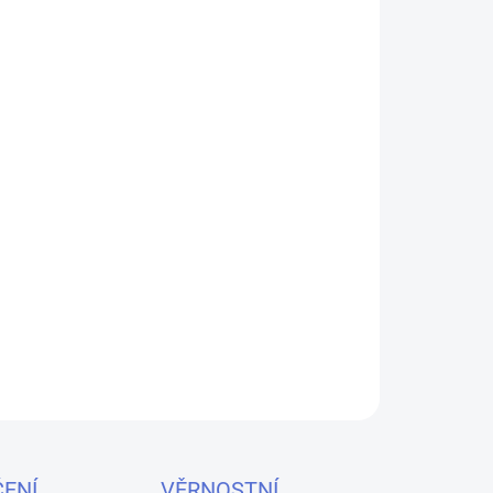
26
MOŽNOSTI DORUČENÍ
Přidat do košíku
ér Kangertech T3S s odporem 2,5ohm.
ZEPTAT SE
HLÍDAT
ENÍ
VĚRNOSTNÍ