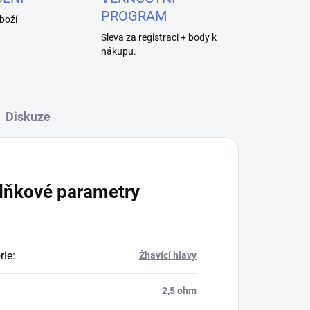
PROGRAM
boží
Sleva za registraci + body k
nákupu.
Diskuze
lňkové parametry
rie
:
Žhavící hlavy
2,5 ohm