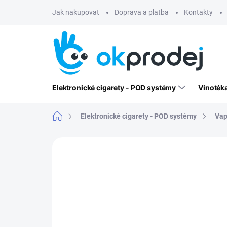
Přejít
Jak nakupovat
Doprava a platba
Kontakty
na
obsah
Elektronické cigarety - POD systémy
Vinoték
Domů
Elektronické cigarety - POD systémy
Vap
Neohodnoceno
Podrobnosti hodn