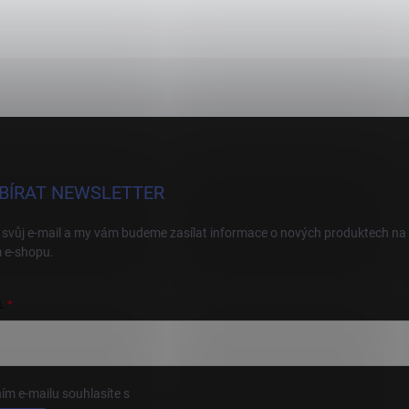
BÍRAT NEWSLETTER
 svůj e-mail a my vám budeme zasílat informace o nových produktech na
 e-shopu.
L
ím e-mailu souhlasíte s
podmínkami ochrany osobních údajů