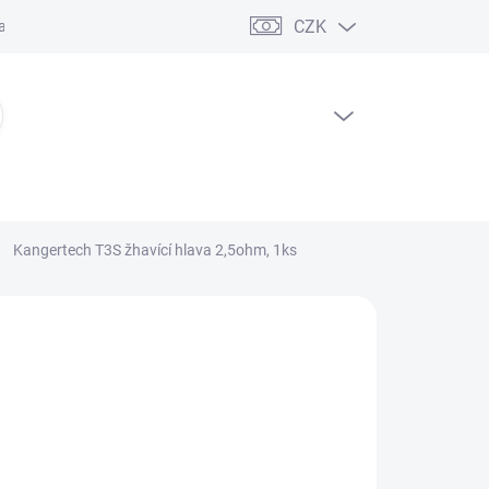
CZK
ční řád
PRÁZDNÝ KOŠÍK
NÁKUPNÍ
KOŠÍK
Kangertech T3S žhavící hlava 2,5ohm, 1ks