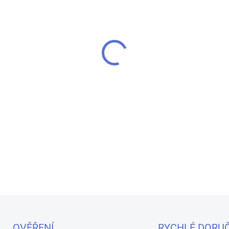
MŮŽEME DORUČIT DO:
7.8.20
−
+
Žhavící hlava pro Clearomiz
DETAILNÍ INFORMACE
OVĚŘENÍ
RYCHLÉ DORUČ