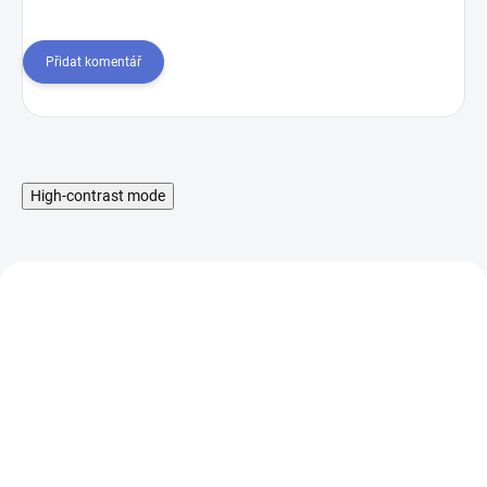
Přidat komentář
High-contrast mode
Liquid Aramax Nic Salt -
Booster IMPERIA Fifty