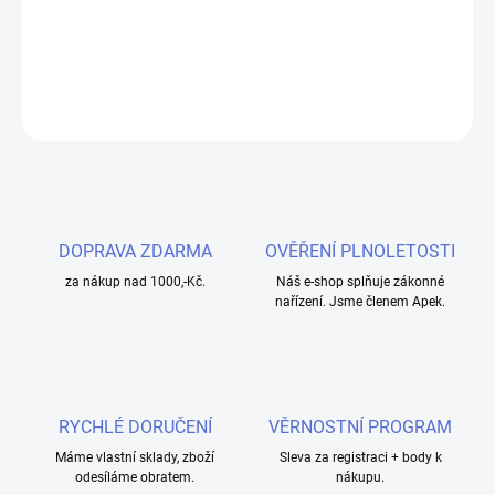
cenově dostupné náplně pro každodenní vapování.
DETAILNÍ INFORMACE
ZEPTAT SE
HLÍDAT
DOPRAVA ZDARMA
OVĚŘENÍ PLNOLETOSTI
za nákup nad 1000,-Kč.
Náš e-shop splňuje zákonné
nařízení. Jsme členem Apek.
RYCHLÉ DORUČENÍ
VĚRNOSTNÍ PROGRAM
Máme vlastní sklady, zboží
Sleva za registraci + body k
odesíláme obratem.
nákupu.