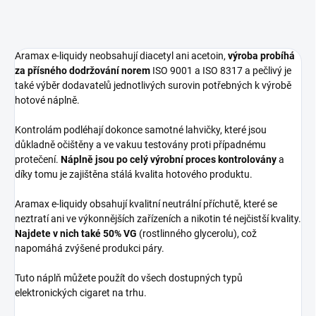
Aramax e-liquidy neobsahují diacetyl ani acetoin,
výroba probíhá
za přísného dodržování norem
ISO 9001 a ISO 8317 a pečlivý je
také výběr dodavatelů jednotlivých surovin potřebných k výrobě
hotové náplně.
Kontrolám podléhají dokonce samotné lahvičky, které jsou
důkladně očištěny a ve vakuu testovány proti případnému
protečení.
Náplně jsou po celý výrobní proces kontrolovány
a
díky tomu je zajištěna stálá kvalita hotového produktu.
Aramax e-liquidy obsahují kvalitní neutrální příchutě, které se
neztratí ani ve výkonnějších zařízeních a nikotin té nejčistší kvality.
Najdete v nich také 50% VG
(rostlinného glycerolu), což
napomáhá zvýšené produkci páry.
Tuto náplň můžete použít do všech dostupných typů
elektronických cigaret na trhu.