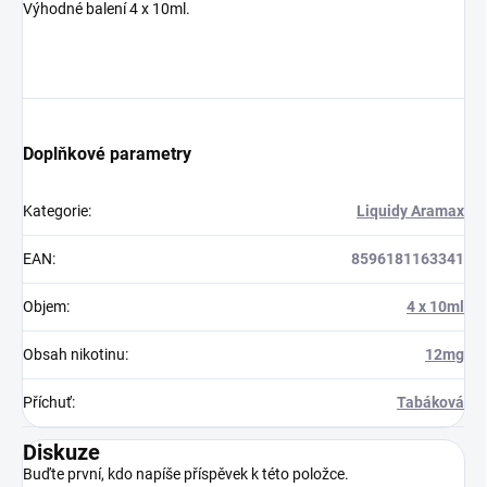
Výhodné balení 4 x 10ml.
Doplňkové parametry
Kategorie
:
Liquidy Aramax
EAN
:
8596181163341
Objem
:
4 x 10ml
Obsah nikotinu
:
12mg
Příchuť
:
Tabáková
Diskuze
Buďte první, kdo napíše příspěvek k této položce.