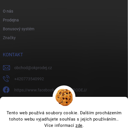
O nás
Prodejna
Bonusový systém
Značky
KONTAKT
obchod
@
okprodej.cz
+420773540992
https://www.facebook.com/OKPRODEJ/
okprodej
okprodej
Tento web používá soubory cookie. Dalším procházením
tohoto webu vyjadřujete souhlas s jejich používáním..
Více informací
zde
.