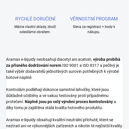
RYCHLÉ DORUČENÍ
VĚRNOSTNÍ PROGRAM
Máme vlastní sklady, zboží
Sleva za registraci + body k
odesíláme obratem.
nákupu.
Aramax e-liquidy neobsahují diacetyl ani acetoin,
výroba probíhá
za přísného dodržování norem
ISO 9001 a ISO 8317 a pečlivý je
také výběr dodavatelů jednotlivých surovin potřebných k výrobě
hotové náplně.
Kontrolám podléhají dokonce samotné lahvičky, které jsou
důkladně očištěny a ve vakuu testovány proti případnému
protečení.
Náplně jsou po celý výrobní proces kontrolovány
a
díky tomu je zajištěna stálá kvalita hotového produktu.
Aramax e-liquidy obsahují kvalitní neutrální příchutě, které se
neztratí ani ve výkonnějších zařízeních a nikotin té nejčistší kvality.