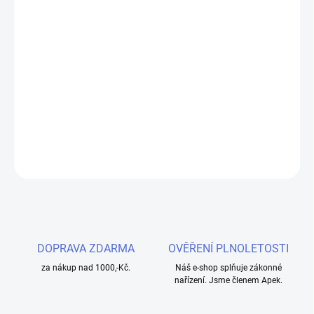
−
+
Přidat do košíku
Autentická příchuť kávy. Nahořklá chuť s lahodnými nasládlými
tóny. Speciální řada e-liquidů Aramax nabízí kvalitní cenově
dostupné náplně pro každodenní vapování.
DETAILNÍ INFORMACE
ZEPTAT SE
HLÍDAT
DOPRAVA ZDARMA
OVĚŘENÍ PLNOLETOSTI
za nákup nad 1000,-Kč.
Náš e-shop splňuje zákonné
nařízení. Jsme členem Apek.