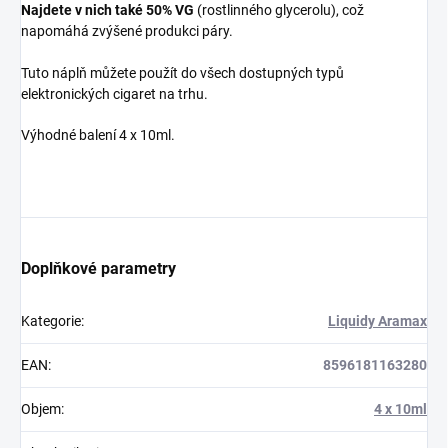
Najdete v nich také 50% VG
(rostlinného glycerolu), což
napomáhá zvýšené produkci páry.
Tuto náplň můžete použít do všech dostupných typů
elektronických cigaret na trhu.
Výhodné balení 4 x 10ml.
Doplňkové parametry
Kategorie
:
Liquidy Aramax
EAN
:
8596181163280
Objem
:
4 x 10ml