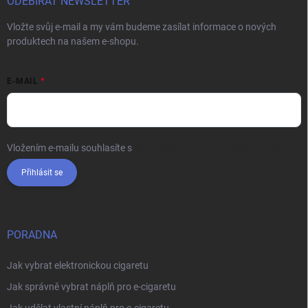
ODEBÍRAT NEWSLETTER
Vložte svůj e-mail a my vám budeme zasílat informace o nových
produktech na našem e-shopu.
E-MAIL
Vložením e-mailu souhlasíte s
podmínkami ochrany osobních údajů
Přihlásit se
PORADNA
Jak vybrat elektronickou cigaretu
Jak správně vybrat náplň pro e-cigaretu
Jak udělat vlastní náplň pro e-cigaretu