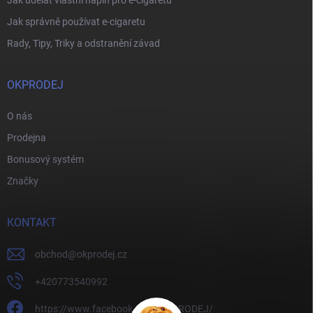
Jak správně používat e-cigaretu
Rady, Tipy, Triky a odstranění závad
OKPRODEJ
O nás
Prodejna
Bonusový systém
Značky
KONTAKT
obchod
@
okprodej.cz
+420773540992
https://www.facebook.com/OKPRODEJ/