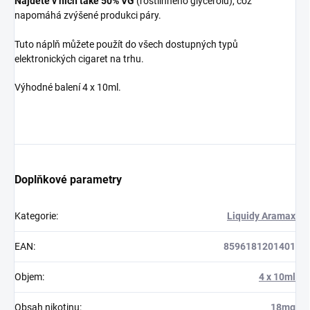
Najdete v nich také 50% VG
(rostlinného glycerolu), což
napomáhá zvýšené produkci páry.
Tuto náplň můžete použít do všech dostupných typů
elektronických cigaret na trhu.
Výhodné balení 4 x 10ml.
Doplňkové parametry
Kategorie
:
Liquidy Aramax
EAN
:
8596181201401
Objem
:
4 x 10ml
Obsah nikotinu
:
18mg