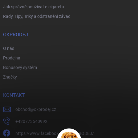
Jak správně používat e-cigaretu
Rady, Tipy, Triky a odstranění závad
OKPRODEJ
O nás
Prodejna
Bonusový systém
Značky
KONTAKT
obchod
@
okprodej.cz
+420773540992
https://www.facebook.com/OKPRODEJ/