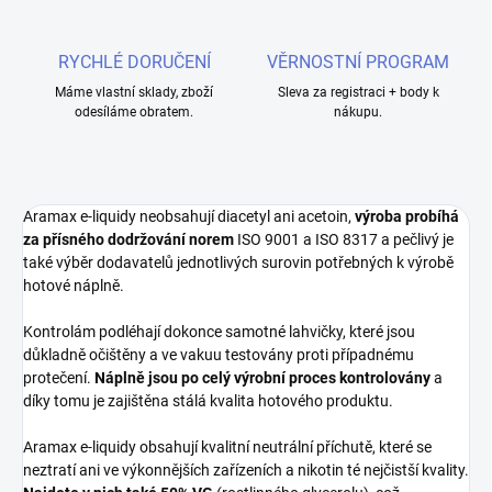
RYCHLÉ DORUČENÍ
VĚRNOSTNÍ PROGRAM
Máme vlastní sklady, zboží
Sleva za registraci + body k
odesíláme obratem.
nákupu.
Aramax e-liquidy neobsahují diacetyl ani acetoin,
výroba probíhá
za přísného dodržování norem
ISO 9001 a ISO 8317 a pečlivý je
také výběr dodavatelů jednotlivých surovin potřebných k výrobě
hotové náplně.
Kontrolám podléhají dokonce samotné lahvičky, které jsou
důkladně očištěny a ve vakuu testovány proti případnému
protečení.
Náplně jsou po celý výrobní proces kontrolovány
a
díky tomu je zajištěna stálá kvalita hotového produktu.
Aramax e-liquidy obsahují kvalitní neutrální příchutě, které se
neztratí ani ve výkonnějších zařízeních a nikotin té nejčistší kvality.