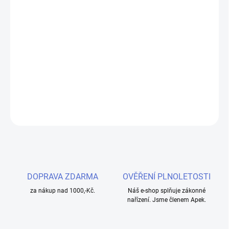
−
+
Přidat do košíku
Jemná tabáková příchuť s nádechem medu pro čistou a
nezapomenutelnou chuť. Speciální řada e-liquidů Aramax nabízí
kvalitní cenově dostupné náplně pro každodenní vapování.
DETAILNÍ INFORMACE
ZEPTAT SE
HLÍDAT
DOPRAVA ZDARMA
OVĚŘENÍ PLNOLETOSTI
za nákup nad 1000,-Kč.
Náš e-shop splňuje zákonné
nařízení. Jsme členem Apek.