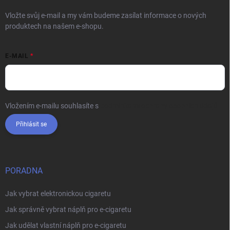
Vložte svůj e-mail a my vám budeme zasílat informace o nových
produktech na našem e-shopu.
E-MAIL
Vložením e-mailu souhlasíte s
podmínkami ochrany osobních údajů
Přihlásit se
PORADNA
Jak vybrat elektronickou cigaretu
Jak správně vybrat náplň pro e-cigaretu
Jak udělat vlastní náplň pro e-cigaretu