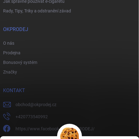
Jak správně používat e-cigaretu
Rady, Tipy, Triky a odstranění závad
OKPRODEJ
O nás
Prodejna
Bonusový systém
Značky
KONTAKT
obchod
@
okprodej.cz
+420773540992
https://www.facebook.com/OKPRODEJ/