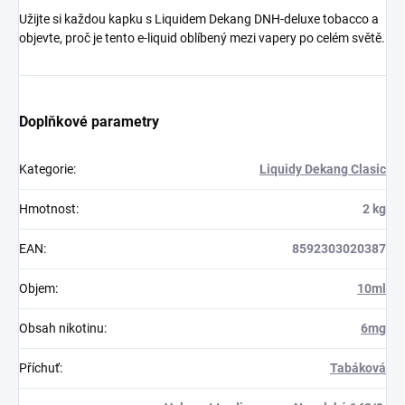
Užijte si každou kapku s Liquidem Dekang DNH-deluxe tobacco a
objevte, proč je tento e-liquid oblíbený mezi vapery po celém světě.
Doplňkové parametry
Kategorie
:
Liquidy Dekang Clasic
Hmotnost
:
2 kg
EAN
:
8592303020387
Objem
:
10ml
Obsah nikotinu
:
6mg
Příchuť
:
Tabáková