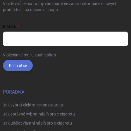
Vložte svůj e-mail a my vám budeme zasílat informace o nových
produktech na našem e-shopu.
E-MAIL
Vložením e-mailu souhlasíte s
podmínkami ochrany osobních údajů
Přihlásit se
PORADNA
Jak vybrat elektronickou cigaretu
Jak správně vybrat náplň pro e-cigaretu
Jak udělat vlastní náplň pro e-cigaretu