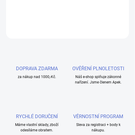
tabáku.
DETAILNÍ INFORMACE
ZEPTAT SE
HLÍDAT
DOPRAVA ZDARMA
OVĚŘENÍ PLNOLETOSTI
za nákup nad 1000,-Kč.
Náš e-shop splňuje zákonné
nařízení. Jsme členem Apek.
RYCHLÉ DORUČENÍ
VĚRNOSTNÍ PROGRAM
Máme vlastní sklady, zboží
Sleva za registraci + body k
odesíláme obratem.
nákupu.