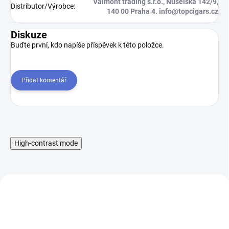
Valmont trading s.r.o., Nuselská 142/9,
Distributor/Výrobce
:
140 00 Praha 4. info@topcigars.cz
Diskuze
Buďte první, kdo napíše příspěvek k této položce.
Přidat komentář
High-contrast mode