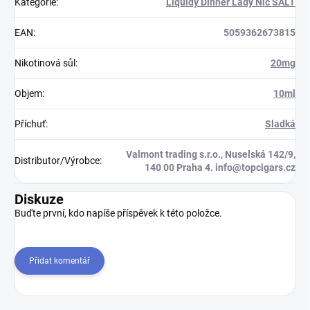
Kategorie
:
Liquidy Dinner Lady Nic SALT
EAN
:
5059362673815
Nikotinová sůl
:
20mg
Objem
:
10ml
Příchuť
:
Sladká
Valmont trading s.r.o., Nuselská 142/9,
Distributor/Výrobce
:
140 00 Praha 4. info@topcigars.cz
Diskuze
Buďte první, kdo napíše příspěvek k této položce.
Přidat komentář