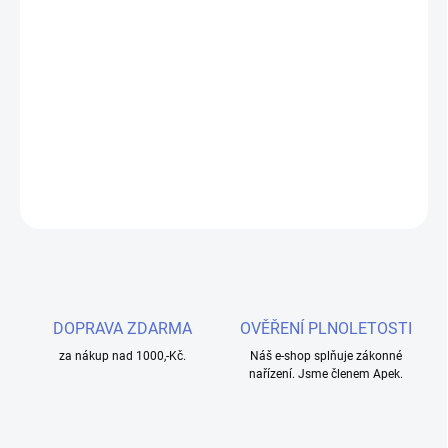
cena:
MOŽNOSTI
DORUČENÍ
Užijte si sladkou chuť klasické žvýkačky s Liquid Dinner Lady Nic
SALT Bubblegum 10ml - 20mg. Ideální pro jemný vaping s
nikotinovými solemi.
DETAILNÍ INFORMACE
ZEPTAT SE
HLÍDAT
DOPRAVA ZDARMA
OVĚŘENÍ PLNOLETOSTI
za nákup nad 1000,-Kč.
Náš e-shop splňuje zákonné
nařízení. Jsme členem Apek.