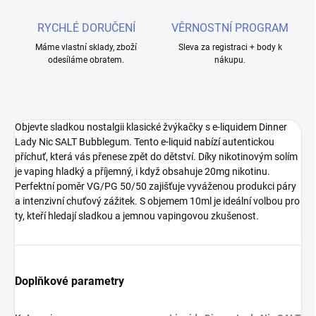
RYCHLÉ DORUČENÍ
VĚRNOSTNÍ PROGRAM
Máme vlastní sklady, zboží
Sleva za registraci + body k
odesíláme obratem.
nákupu.
Objevte sladkou nostalgii klasické žvýkačky s e-liquidem Dinner
Lady Nic SALT Bubblegum. Tento e-liquid nabízí autentickou
příchuť, která vás přenese zpět do dětství. Díky nikotinovým solím
je vaping hladký a příjemný, i když obsahuje 20mg nikotinu.
Perfektní poměr VG/PG 50/50 zajišťuje vyváženou produkci páry
a intenzivní chuťový zážitek. S objemem 10ml je ideální volbou pro
ty, kteří hledají sladkou a jemnou vapingovou zkušenost.
Doplňkové parametry