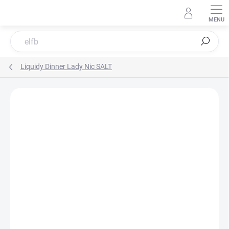
Přejít
na
obsah
Hledat
Liquidy Dinner Lady Nic SALT
Neohodnoceno
Podrobnosti hodnocení
ZNAČKA:
DINNER LADY