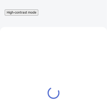
High-contrast mode
Liquid Aramax Nic Salt -
Booster IMPERIA Fifty
Raspberry Straw 10ml,
PG50-VG50 5x10ml-
10mg
20mg
199 Kč
649 Kč
SKLADEM
SKLADEM
164 Kč bez DPH
536 Kč bez DPH
Cena po přihlášení
Cena po přihlášení