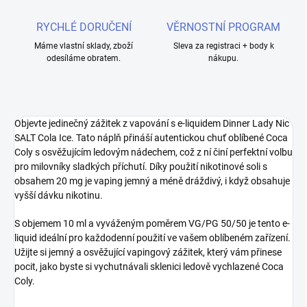
RYCHLÉ DORUČENÍ
VĚRNOSTNÍ PROGRAM
Máme vlastní sklady, zboží
Sleva za registraci + body k
odesíláme obratem.
nákupu.
Objevte jedinečný zážitek z vapování s e-liquidem Dinner Lady Nic
SALT Cola Ice. Tato náplň přináší autentickou chuť oblíbené Coca
Coly s osvěžujícím ledovým nádechem, což z ní činí perfektní volbu
pro milovníky sladkých příchutí. Díky použití nikotinové soli s
obsahem 20 mg je vaping jemný a méně dráždivý, i když obsahuje
vyšší dávku nikotinu.
S objemem 10 ml a vyváženým poměrem VG/PG 50/50 je tento e-
liquid ideální pro každodenní použití ve vašem oblíbeném zařízení.
Užijte si jemný a osvěžující vapingový zážitek, který vám přinese
pocit, jako byste si vychutnávali sklenici ledově vychlazené Coca
Coly.