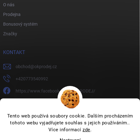
O nás
Prodejna
Bonusový systém
Značky
KONTAKT
obchod
@
okprodej.cz
+420773540992
https://www.facebook.com/OKPRODEJ/
okprodej
okprodej
Tento web používá soubory cookie. Dalším procházením
tohoto webu vyjadřujete souhlas s jejich používáním..
Více informací
zde
.