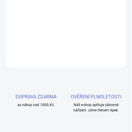
cena:
MOŽNOSTI
DORUČENÍ
Užijte si osvěžující chuť Coca Coly s ledem v podobě e-liquidu
Dinner Lady Nic SALT Cola Ice. Ideální pro jemný vaping díky
nikotinové soli.
DETAILNÍ INFORMACE
ZEPTAT SE
HLÍDAT
DOPRAVA ZDARMA
OVĚŘENÍ PLNOLETOSTI
za nákup nad 1000,-Kč.
Náš e-shop splňuje zákonné
nařízení. Jsme členem Apek.