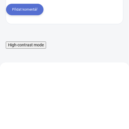
Přidat komentář
High-contrast mode
Liquid Aramax Nic Salt -
Booster IMPERIA Fifty
Raspberry Straw 10ml,
PG50-VG50 5x10ml-