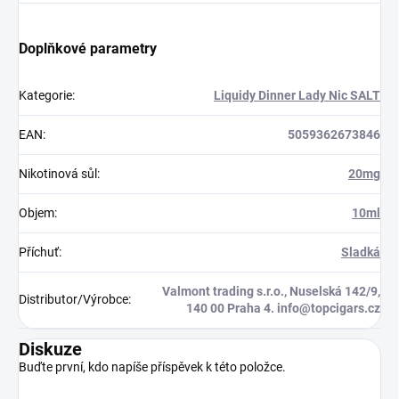
Doplňkové parametry
Kategorie
:
Liquidy Dinner Lady Nic SALT
EAN
:
5059362673846
Nikotinová sůl
:
20mg
Objem
:
10ml
Příchuť
:
Sladká
Valmont trading s.r.o., Nuselská 142/9,
Distributor/Výrobce
:
140 00 Praha 4. info@topcigars.cz
Diskuze
Buďte první, kdo napíše příspěvek k této položce.