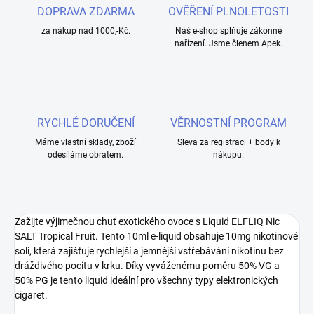
DOPRAVA ZDARMA
OVĚŘENÍ PLNOLETOSTI
za nákup nad 1000,-Kč.
Náš e-shop splňuje zákonné
nařízení. Jsme členem Apek.
RYCHLÉ DORUČENÍ
VĚRNOSTNÍ PROGRAM
Máme vlastní sklady, zboží
Sleva za registraci + body k
odesíláme obratem.
nákupu.
Zažijte výjimečnou chuť exotického ovoce s Liquid ELFLIQ Nic
SALT Tropical Fruit. Tento 10ml e-liquid obsahuje 10mg nikotinové
soli, která zajišťuje rychlejší a jemnější vstřebávání nikotinu bez
dráždivého pocitu v krku. Díky vyváženému poměru 50% VG a
50% PG je tento liquid ideální pro všechny typy elektronických
cigaret.