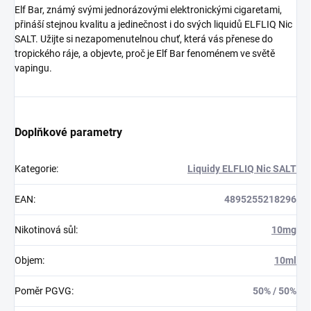
Elf Bar, známý svými jednorázovými elektronickými cigaretami,
přináší stejnou kvalitu a jedinečnost i do svých liquidů ELFLIQ Nic
SALT. Užijte si nezapomenutelnou chuť, která vás přenese do
tropického ráje, a objevte, proč je Elf Bar fenoménem ve světě
vapingu.
Doplňkové parametry
Kategorie
:
Liquidy ELFLIQ Nic SALT
EAN
:
4895255218296
Nikotinová sůl
:
10mg
Objem
:
10ml
Poměr PGVG
:
50% / 50%