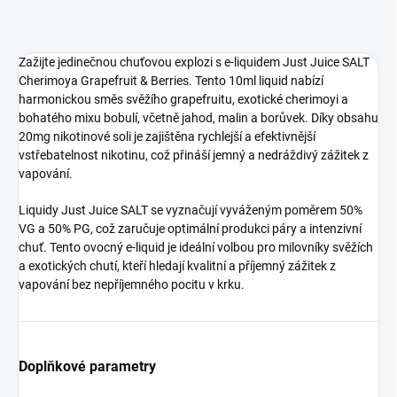
Zažijte jedinečnou chuťovou explozi s e-liquidem Just Juice SALT
Cherimoya Grapefruit & Berries. Tento 10ml liquid nabízí
harmonickou směs svěžího grapefruitu, exotické cherimoyi a
bohatého mixu bobulí, včetně jahod, malin a borůvek. Díky obsahu
20mg nikotinové soli je zajištěna rychlejší a efektivnější
vstřebatelnost nikotinu, což přináší jemný a nedráždivý zážitek z
vapování.
Liquidy Just Juice SALT se vyznačují vyváženým poměrem 50%
VG a 50% PG, což zaručuje optimální produkci páry a intenzivní
chuť. Tento ovocný e-liquid je ideální volbou pro milovníky svěžích
a exotických chutí, kteří hledají kvalitní a příjemný zážitek z
vapování bez nepříjemného pocitu v krku.
Doplňkové parametry