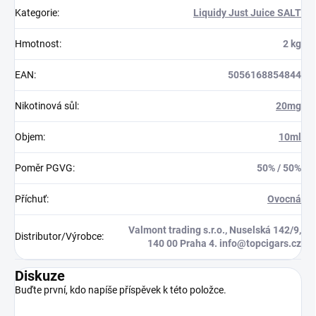
Kategorie
:
Liquidy Just Juice SALT
Hmotnost
:
2 kg
EAN
:
5056168854844
Nikotinová sůl
:
20mg
Objem
:
10ml
Poměr PGVG
:
50% / 50%
Příchuť
:
Ovocná
Valmont trading s.r.o., Nuselská 142/9,
Distributor/Výrobce
:
140 00 Praha 4. info@topcigars.cz
Diskuze
Buďte první, kdo napíše příspěvek k této položce.