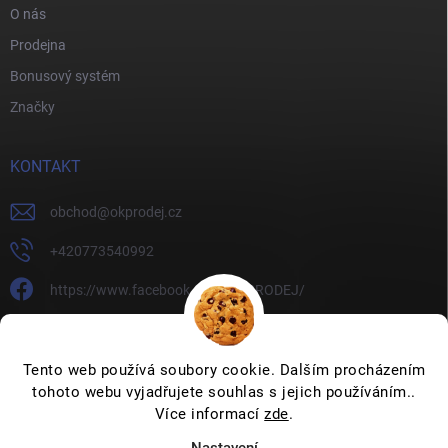
O nás
Prodejna
Bonusový systém
Značky
KONTAKT
obchod
@
okprodej.cz
+420773540992
https://www.facebook.com/OKPRODEJ/
okprodej
okprodej
Tento web používá soubory cookie. Dalším procházením
tohoto webu vyjadřujete souhlas s jejich používáním..
Více informací
zde
.