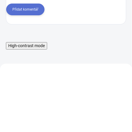
Přidat komentář
High-contrast mode
Liquid Aramax Nic Salt -
Booster IMPERIA Fifty
Raspberry Straw 10ml,
PG50-VG50 5x10ml-