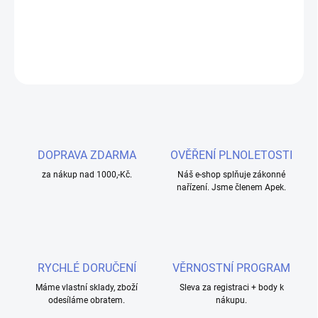
pro hladké vapování.
DETAILNÍ INFORMACE
ZEPTAT SE
HLÍDAT
DOPRAVA ZDARMA
OVĚŘENÍ PLNOLETOSTI
za nákup nad 1000,-Kč.
Náš e-shop splňuje zákonné
nařízení. Jsme členem Apek.
RYCHLÉ DORUČENÍ
VĚRNOSTNÍ PROGRAM
Máme vlastní sklady, zboží
Sleva za registraci + body k
odesíláme obratem.
nákupu.