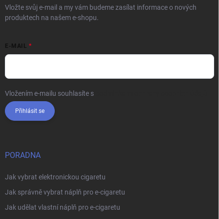
Vložte svůj e-mail a my vám budeme zasílat informace o nových
produktech na našem e-shopu.
E-MAIL
Vložením e-mailu souhlasíte s
podmínkami ochrany osobních údajů
Přihlásit se
PORADNA
Jak vybrat elektronickou cigaretu
Jak správně vybrat náplň pro e-cigaretu
Jak udělat vlastní náplň pro e-cigaretu