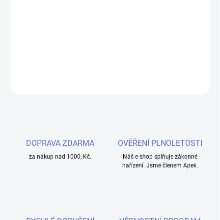
Náhradní pyrexové tělo Exceed D22 je kompatibilní s clearomizéry
Joyetech Exceed D22 a Exceed D22C, stejně jako s přidruženými
sadami gripu, které obsahují tyto clearomizéry. Objem skla je 2 ml,
nebo 3,5ml.
DETAILNÍ INFORMACE
ZEPTAT SE
HLÍDAT
DOPRAVA ZDARMA
OVĚŘENÍ PLNOLETOSTI
za nákup nad 1000,-Kč.
Náš e-shop splňuje zákonné
nařízení. Jsme členem Apek.