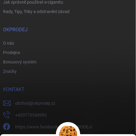
Jak správně používat e-cigaretu
Rady, Tipy, Triky a odstranění závad
OKPRODEJ
O nás
Prodejna
Bonusový systém
Značky
KONTAKT
obchod
@
okprodej.cz
+420773540992
https://www.facebook.com/OKPRODEJ/