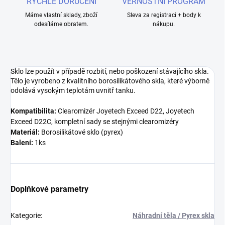
RYCHLÉ DORUČENÍ
VĚRNOSTNÍ PROGRAM
Máme vlastní sklady, zboží
Sleva za registraci + body k
odesíláme obratem.
nákupu.
Sklo lze použít v případě rozbití, nebo poškození stávajícího skla.
Tělo je vyrobeno z kvalitního borosilikátového skla, které výborně
odolává vysokým teplotám uvnitř tanku.
Kompatibilita:
Clearomizér Joyetech Exceed D22, Joyetech
Exceed D22C, kompletní sady se stejnými clearomizéry
Materiál:
Borosilikátové sklo (pyrex)
Balení:
1ks
Doplňkové parametry
Kategorie
:
Náhradní těla / Pyrex skla