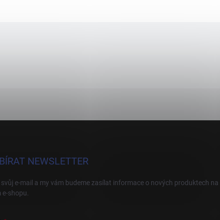
BÍRAT NEWSLETTER
 svůj e-mail a my vám budeme zasílat informace o nových produktech na
 e-shopu.