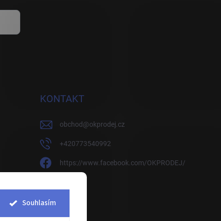
KONTAKT
obchod
@
okprodej.cz
+420773540992
https://www.facebook.com/OKPRODEJ/
okprodej
okprodej
Souhlasím