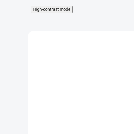
High-contrast mode
VÝPRODEJ
Náhradní tělo clearomizéru Aspire
Nautilus