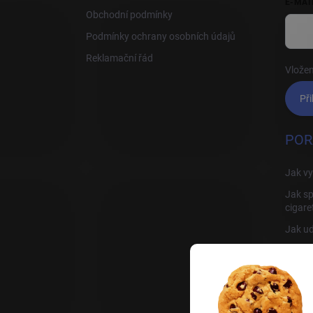
E-MAI
Obchodní podmínky
Podmínky ochrany osobních údajů
Reklamační řád
Vložen
Při
POR
Jak vy
Jak sp
cigare
Jak ud
Jak sp
Rady, 