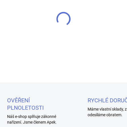
cena:
MŮŽEME DORUČIT DO:
7.8.20
−
+
Základní náhradní skleněné 
DETAILNÍ INFORMACE
OVĚŘENÍ
RYCHLÉ DORUČ
PLNOLETOSTI
Máme vlastní sklady, z
odesíláme obratem.
Náš e-shop splňuje zákonné
nařízení. Jsme členem Apek.