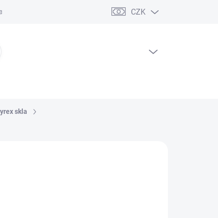
CZK
ční řád
PRÁZDNÝ KOŠÍK
NÁKUPNÍ
KOŠÍK
yrex skla