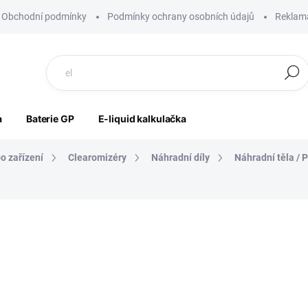
Obchodní podmínky
Podmínky ochrany osobních údajů
Reklama
Hledat
a
Baterie GP
E-liquid kalkulačka
o zařízení
Clearomizéry
Náhradní díly
Náhradní těla / P
ocení
ZNAČKA:
SMOKTECH
89 Kč
74 Kč bez DPH
Měrná
SKLADEM