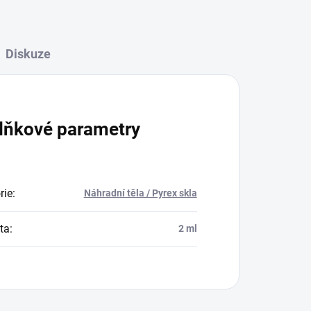
Diskuze
lňkové parametry
rie
:
Náhradní těla / Pyrex skla
ta
:
2 ml