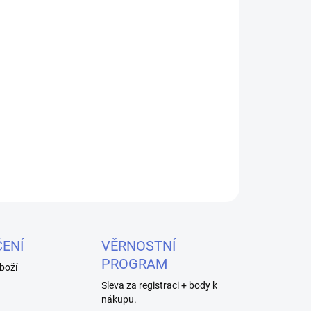
26
MOŽNOSTI DORUČENÍ
Přidat do košíku
tělo určené pro SMOK TFV8 Baby.
ZEPTAT SE
HLÍDAT
ENÍ
VĚRNOSTNÍ
PROGRAM
boží
Sleva za registraci + body k
nákupu.