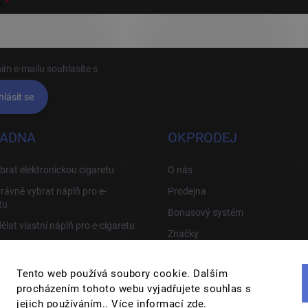
L
ím e-mailu souhlasíte s
podmínkami ochrany osobních údajů
hlásit se
ADNA
OKPRODEJ
brat elektronickou cigaretu
O nás
rávně vybrat náplň pro e-
Prodejna
tu
Bonusový systém
ělat vlastní náplň pro e-cigaretu
Značky
rávně používat e-cigaretu
Tipy, Triky a odstranění závad
Tento web používá soubory cookie. Dalším
procházením tohoto webu vyjadřujete souhlas s
jejich používáním.. Více informací
zde
.