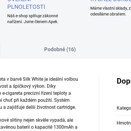
PLNOLETOSTI
Máme vlastní sklady, z
odesíláme obratem.
Náš e-shop splňuje zákonné
nařízení. Jsme členem Apek.
Podobné (16)
a v barvě Silk White je ideální volbou
Dop
ivost a špičkový výkon. Díky
-cigareta precizní řízení teploty a
tní chuť při každém použití. Systém
u a zajišťuje delší životnost cartridge.
Katego
ové slitiny nejen skvěle vypadá, ale
Hmotn
stavěnou baterií o kapacitě 1300mAh a