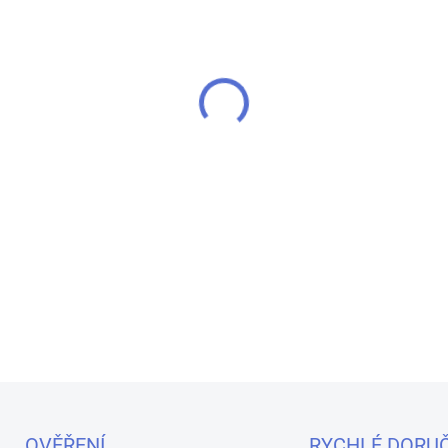
MOŽNOSTI DORUČENÍ
Objevte špičkovou elektroni
Silk White variantě s pokroč
a inteligentní funkci Replay. 
díky vestavěné baterii 1300
DETAILNÍ INFORMACE
OVĚŘENÍ
RYCHLÉ DORUČ