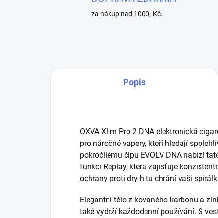
za nákup nad 1000,-Kč.
Popis
OXVA Xlim Pro 2 DNA elektronická cigaret
pro náročné vapery, kteří hledají spolehl
pokročilému čipu EVOLV DNA nabízí tato e
funkci Replay, která zajišťuje konzisten
ochrany proti dry hitu chrání vaši spirálk
Elegantní tělo z kovaného karbonu a zink
také vydrží každodenní používání. S ve