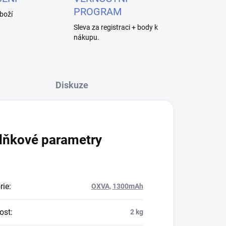
PROGRAM
boží
Sleva za registraci + body k
nákupu.
Diskuze
lňkové parametry
rie
:
OXVA
,
1300mAh
ost
:
2 kg