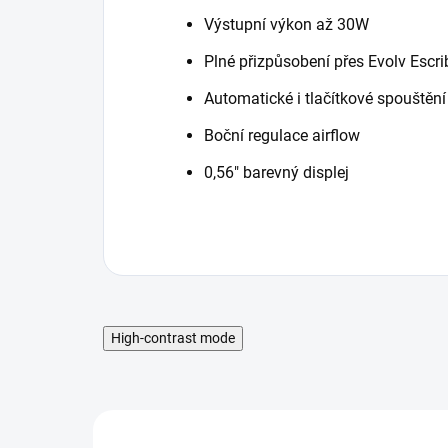
Výstupní výkon až 30W
Plné přizpůsobení přes Evolv Escr
Automatické i tlačítkové spouštění
Boční regulace airflow
0,56″ barevný displej
High-contrast mode