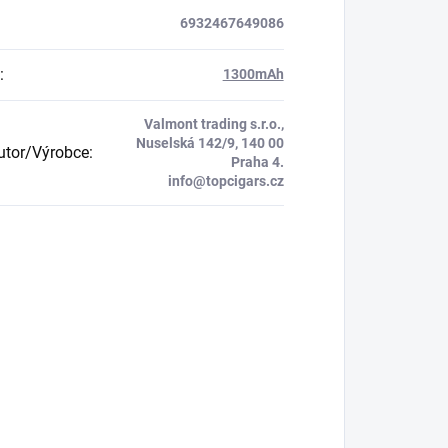
6932467649086
:
1300mAh
Valmont trading s.r.o.,
Nuselská 142/9, 140 00
butor/Výrobce
:
Praha 4.
info@topcigars.cz