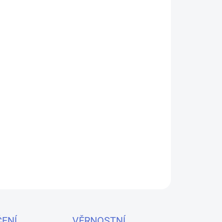
ckou cigaretu OXVA Xlim Pro 2 DNA v elegantní
ilým čipem EVOLV DNA pro precizní řízení teploty
Užijte si konzistentní chuť a dlouhotrvající výkon
mAh.
ZEPTAT SE
HLÍDAT
ENÍ
VĚRNOSTNÍ