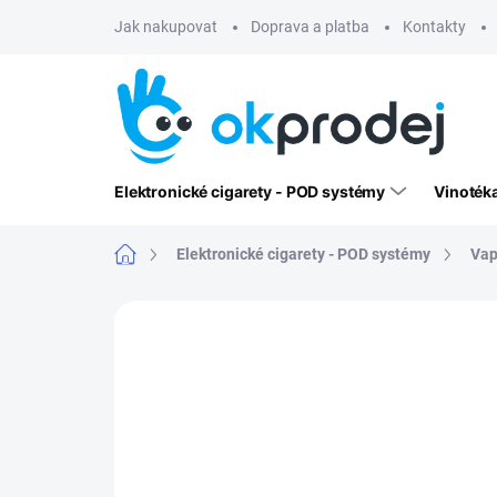
Přejít
Jak nakupovat
Doprava a platba
Kontakty
na
obsah
Elektronické cigarety - POD systémy
Vinoték
Domů
Elektronické cigarety - POD systémy
Vap
Neohodnoceno
Podrobnosti hodn