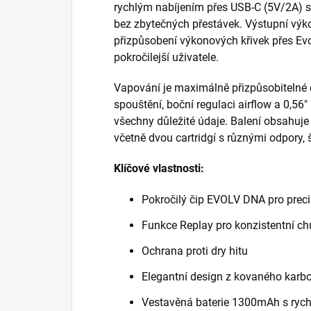
rychlým nabíjením přes USB‑C (5V/2A) s
bez zbytečných přestávek. Výstupní vý
přizpůsobení výkonových křivek přes Evo
pokročilejší uživatele.
Vapování je maximálně přizpůsobitelné 
spouštění, boční regulaci airflow a 0,56″
všechny důležité údaje. Balení obsahuje
včetně dvou cartridgí s různými odpory, 
Klíčové vlastnosti:
Pokročilý čip EVOLV DNA pro preciz
Funkce Replay pro konzistentní ch
Ochrana proti dry hitu
Elegantní design z kovaného karbo
Vestavěná baterie 1300mAh s ryc