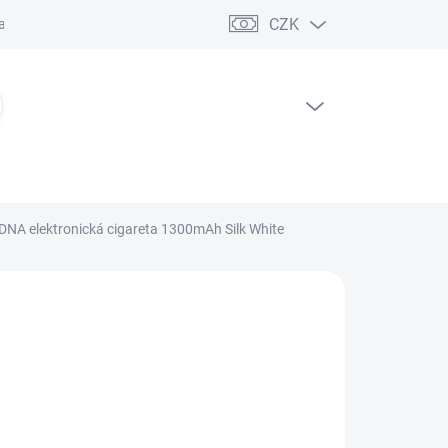
CZK
ční řád
PRÁZDNÝ KOŠÍK
NÁKUPNÍ
KOŠÍK
DNA elektronická cigareta 1300mAh Silk White