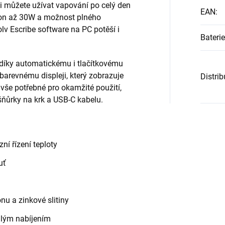
i můžete užívat vapování po celý den
EAN
:
kon až 30W a možnost plného
lv Escribe software na PC potěší i
Baterie
díky automatickému i tlačítkovému
 barevnému displeji, který zobrazuje
Distri
 vše potřebné pro okamžité použití,
šňůrky na krk a USB‑C kabelu.
ní řízení teploty
uť
nu a zinkové slitiny
hlým nabíjením