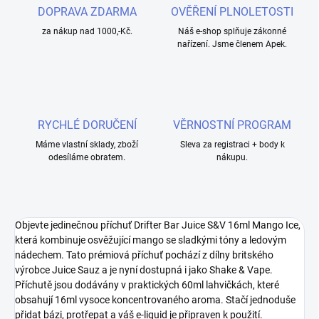
DOPRAVA ZDARMA
OVĚŘENÍ PLNOLETOSTI
za nákup nad 1000,-Kč.
Náš e-shop splňuje zákonné
nařízení. Jsme členem Apek.
RYCHLÉ DORUČENÍ
VĚRNOSTNÍ PROGRAM
Máme vlastní sklady, zboží
Sleva za registraci + body k
odesíláme obratem.
nákupu.
Objevte jedinečnou příchuť Drifter Bar Juice S&V 16ml Mango Ice,
která kombinuje osvěžující mango se sladkými tóny a ledovým
nádechem. Tato prémiová příchuť pochází z dílny britského
výrobce Juice Sauz a je nyní dostupná i jako Shake & Vape.
Příchutě jsou dodávány v praktických 60ml lahvičkách, které
obsahují 16ml vysoce koncentrovaného aroma. Stačí jednoduše
přidat bázi, protřepat a váš e-liquid je připraven k použití.