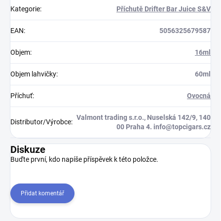
Kategorie
:
Příchutě Drifter Bar Juice S&V
EAN
:
5056325679587
Objem
:
16ml
Objem lahvičky
:
60ml
Příchuť
:
Ovocná
Valmont trading s.r.o., Nuselská 142/9, 140
Distributor/Výrobce
:
00 Praha 4. info@topcigars.cz
Diskuze
Buďte první, kdo napíše příspěvek k této položce.
Přidat komentář