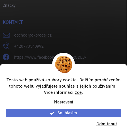
Značky
KONTAKT
obchod
@
okprodej.cz
+420773540992
https://www.facebook.com/OKPRODEJ/
okprodej
okprodej
Tento web používá soubory cookie. Dalším procházením
tohoto webu vyjadřujete souhlas s jejich používáním..
Více informací
zde
.
Nastavení
Copyright 2026
OKPRODEJ.CZ
. Všechna práva vyhrazena.
Upravit
nastavení cookies
Souhlasím
Vytvořil Shoptet
Odmítnout