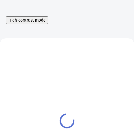
High-contrast mode
Příchuť Drifter Bar Juice
Příchuť Drifter Bar Juice
S&V 16ml Watermelon
S&V 16ml Sweet
Strawberry
Blueberry Ice
355 Kč
355 Kč
SKLADEM
SKLADEM
293 Kč bez DPH
293 Kč bez DPH