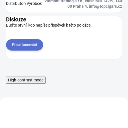
Valmont trading s.r.o., Nuselská 142/9, 140
Distributor/Výrobce
:
00 Praha 4. info@topcigars.cz
Diskuze
Buďte první, kdo napíše příspěvek k této položce.
Přidat komentář
High-contrast mode