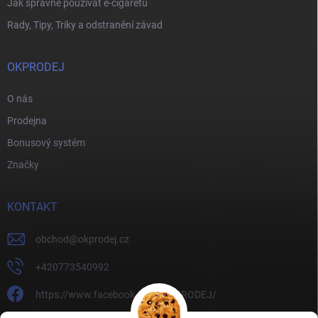
Jak správně používat e-cigaretu
Rady, Tipy, Triky a odstranění závad
OKPRODEJ
O nás
Prodejna
Bonusový systém
Značky
KONTAKT
obchod
@
okprodej.cz
+420773540992
https://www.facebook.com/OKPRODEJ/