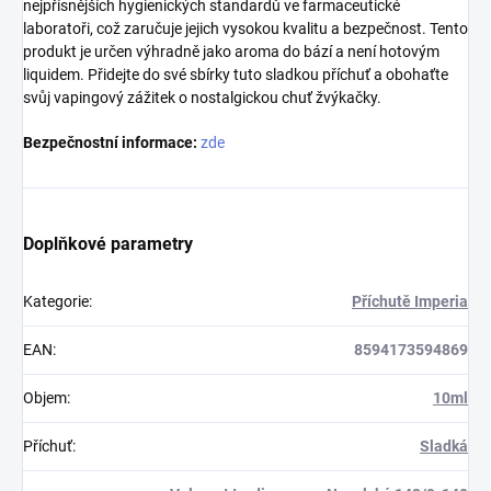
nejpřísnějších hygienických standardů ve farmaceutické
laboratoři, což zaručuje jejich vysokou kvalitu a bezpečnost. Tento
produkt je určen výhradně jako aroma do bází a není hotovým
liquidem. Přidejte do své sbírky tuto sladkou příchuť a obohaťte
svůj vapingový zážitek o nostalgickou chuť žvýkačky.
Bezpečnostní informace:
zde
Doplňkové parametry
Kategorie
:
Příchutě Imperia
EAN
:
8594173594869
Objem
:
10ml
Příchuť
:
Sladká