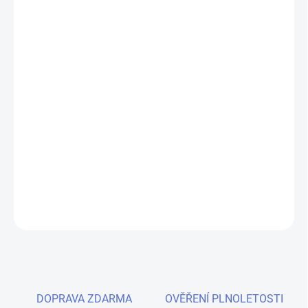
cena:
MŮŽEME
DORUČIT DO:
11.8.2026
MOŽNOSTI
DORUČENÍ
−
+
Přidat do košíku
Objevte sladkou explozi žvýkačkové příchutě s IMPERIA Black
Label 10ml – ideální volba pro tvorbu vlastních e-liquidů.
DETAILNÍ INFORMACE
ZEPTAT SE
HLÍDAT
DOPRAVA ZDARMA
OVĚŘENÍ PLNOLETOSTI