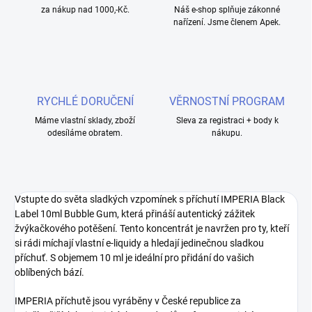
za nákup nad 1000,-Kč.
Náš e-shop splňuje zákonné
nařízení. Jsme členem Apek.
RYCHLÉ DORUČENÍ
VĚRNOSTNÍ PROGRAM
Máme vlastní sklady, zboží
Sleva za registraci + body k
odesíláme obratem.
nákupu.
Vstupte do světa sladkých vzpomínek s příchutí IMPERIA Black
Label 10ml Bubble Gum, která přináší autentický zážitek
žvýkačkového potěšení. Tento koncentrát je navržen pro ty, kteří
si rádi míchají vlastní e-liquidy a hledají jedinečnou sladkou
příchuť. S objemem 10 ml je ideální pro přidání do vašich
oblíbených bází.
IMPERIA příchutě jsou vyráběny v České republice za