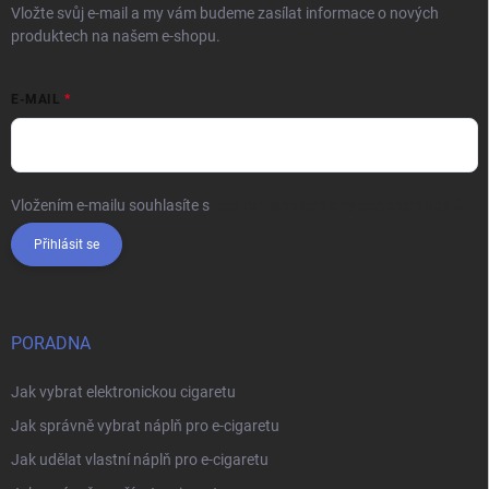
Vložte svůj e-mail a my vám budeme zasílat informace o nových
produktech na našem e-shopu.
E-MAIL
Vložením e-mailu souhlasíte s
podmínkami ochrany osobních údajů
Přihlásit se
PORADNA
Jak vybrat elektronickou cigaretu
Jak správně vybrat náplň pro e-cigaretu
Jak udělat vlastní náplň pro e-cigaretu