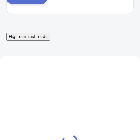
High-contrast mode
Liquid Aramax Nic Salt -
Booster IMPERIA Fifty
Raspberry Straw 10ml,
PG50-VG50 5x10ml-
10mg
20mg
199 Kč
649 Kč