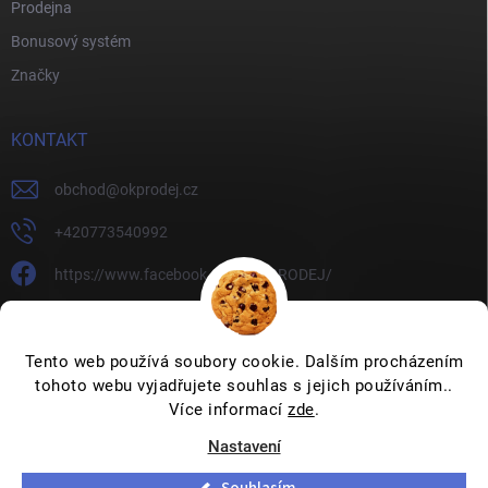
Prodejna
Bonusový systém
Značky
KONTAKT
obchod
@
okprodej.cz
+420773540992
https://www.facebook.com/OKPRODEJ/
okprodej
okprodej
Tento web používá soubory cookie. Dalším procházením
tohoto webu vyjadřujete souhlas s jejich používáním..
Více informací
zde
.
Nastavení
Copyright 2026
OKPRODEJ.CZ
. Všechna práva vyhrazena.
Upravit
nastavení cookies