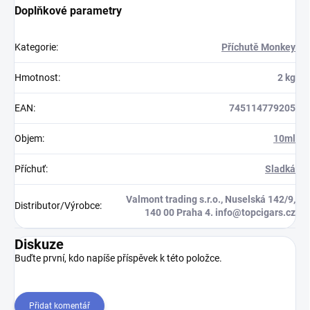
Doplňkové parametry
Kategorie
:
Příchutě Monkey
Hmotnost
:
2 kg
EAN
:
745114779205
Objem
:
10ml
Příchuť
:
Sladká
Valmont trading s.r.o., Nuselská 142/9,
Distributor/Výrobce
:
140 00 Praha 4. info@topcigars.cz
Diskuze
Buďte první, kdo napíše příspěvek k této položce.
Přidat komentář