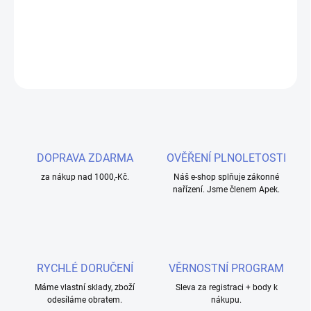
přírodních aromat.
DETAILNÍ INFORMACE
ZEPTAT SE
HLÍDAT
DOPRAVA ZDARMA
OVĚŘENÍ PLNOLETOSTI
za nákup nad 1000,-Kč.
Náš e-shop splňuje zákonné
nařízení. Jsme členem Apek.
RYCHLÉ DORUČENÍ
VĚRNOSTNÍ PROGRAM
Máme vlastní sklady, zboží
Sleva za registraci + body k
odesíláme obratem.
nákupu.