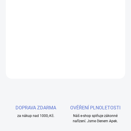
−
+
Přidat do košíku
Náhradní pyrex tělo pro aSpire Atlantis BVC clearomizer
2ml
Balení obsahuje pyrex náhradní tělo pro aSpire Atlantis v
krabičce s kódem ověřením pravosti.
ZEPTAT SE
HLÍDAT
DOPRAVA ZDARMA
OVĚŘENÍ PLNOLETOSTI
za nákup nad 1000,-Kč.
Náš e-shop splňuje zákonné
nařízení. Jsme členem Apek.