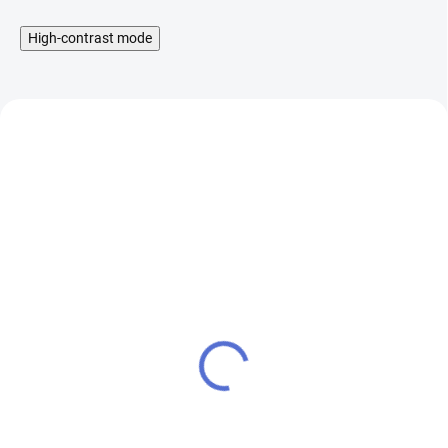
High-contrast mode
Náhradní skleněné tělo
Pyrex tělo pro iSmoka-
pro Aspire Cleito 120
Eleaf NexGen
20 Kč
20 Kč
SKLADEM
SKLADEM
17 Kč bez DPH
17 Kč bez DPH
Cena po přihlášení
Cena po přihlášení
19 Kč
19 Kč