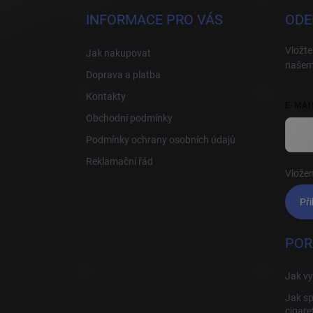
a
INFORMACE PRO VÁS
ODE
t
í
Vložte
Jak nakupovat
našem
Doprava a platba
Kontakty
E-MAI
Obchodní podmínky
Podmínky ochrany osobních údajů
Reklamační řád
Vložen
Při
POR
Jak vy
Jak sp
cigare