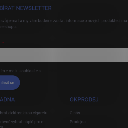
BÍRAT NEWSLETTER
 svůj e-mail a my vám budeme zasílat informace o nových produktech na
 e-shopu.
L
ím e-mailu souhlasíte s
podmínkami ochrany osobních údajů
hlásit se
ADNA
OKPRODEJ
brat elektronickou cigaretu
O nás
rávně vybrat náplň pro e-
Prodejna
tu