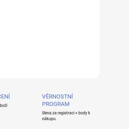
026
MOŽNOSTI DORUČENÍ
Přidat do košíku
e základnou pro Kanger Dripbox.
ZEPTAT SE
HLÍDAT
ENÍ
VĚRNOSTNÍ
PROGRAM
boží
Sleva za registraci + body k
nákupu.