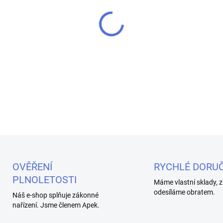
MŮŽEME DORUČIT DO:
10.8.2
−
+
Speciální žhavící spirálky s
DETAILNÍ INFORMACE
OVĚŘENÍ
RYCHLÉ DORUČ
PLNOLETOSTI
Máme vlastní sklady, z
odesíláme obratem.
Náš e-shop splňuje zákonné
nařízení. Jsme členem Apek.