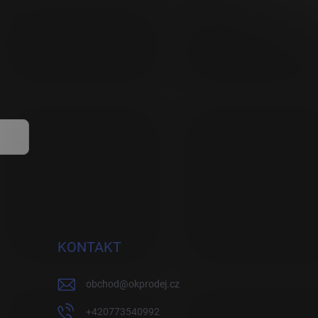
KONTAKT
obchod
@
okprodej.cz
+420773540992