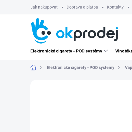
Přejít
Jak nakupovat
Doprava a platba
Kontakty
na
obsah
Elektronické cigarety - POD systémy
Vinoték
Domů
Elektronické cigarety - POD systémy
Vap
Neohodnoceno
Podrobnosti hodn