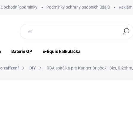
Obchodní podmínky
Podmínky ochrany osobních údajů
Reklama
Hledat
a
Baterie GP
E-liquid kalkulačka
o zařízení
DIY
RBA spirálka pro Kanger Dripbox - 3ks, 0.2ohm,
ocení
ZNAČKA:
KANGERTECH
202 Kč
167 Kč bez DPH
Měrná
SKLADEM
cena: