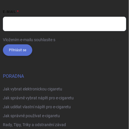
E-MAIL
Vložením e-mailu souhlasíte s
podmínkami ochrany osobních údajů
Přihlásit se
PORADNA
Jak vybrat elektronickou cigaretu
Jak správně vybrat náplň pro e-cigaretu
Jak udělat vlastní náplň pro e-cigaretu
Jak správně používat e-cigaretu
Rady, Tipy, Triky a odstranění závad