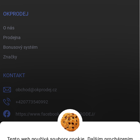
OKPRODEJ
O nás
Prodejna
Bonusový systém
Značky
KONTAKT
obchod
@
okprodej.cz
+420773540992
https://www.facebook.com/OKPRODEJ/
okprodej
okprodej
Tento web používá soubory cookie. Dalším procházením