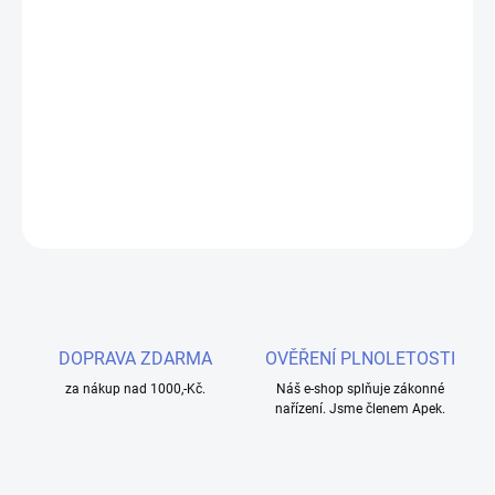
−
+
Přidat do košíku
Široký náustek vhodný pro celou řadu atomizérů, především však
pro SMOK TFV8, TFV12 a TFV8 Big Baby.
DETAILNÍ INFORMACE
ZEPTAT SE
HLÍDAT
DOPRAVA ZDARMA
OVĚŘENÍ PLNOLETOSTI
za nákup nad 1000,-Kč.
Náš e-shop splňuje zákonné
nařízení. Jsme členem Apek.