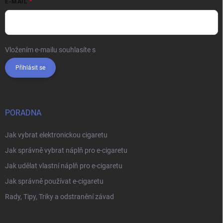
E-MAIL
Vložením e-mailu souhlasíte s
podmínkami ochrany osobních údajů
Přihlásit se
PORADNA
Jak vybrat elektronickou cigaretu
Jak správně vybrat náplň pro e-cigaretu
Jak udělat vlastní náplň pro e-cigaretu
Jak správně používat e-cigaretu
Rady, Tipy, Triky a odstranění závad