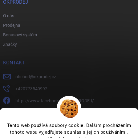
OKPRODEJ
O nás
Prodejna
Bonusový systém
Značky
KONTAKT
obchod
@
okprodej.cz
+420773540992
https://www.facebook.com/OKPRODEJ/
okprodej
okprodej
Tento web používá soubory cookie. Dalším procházením
tohoto webu vyjadřujete souhlas s jejich používáním..