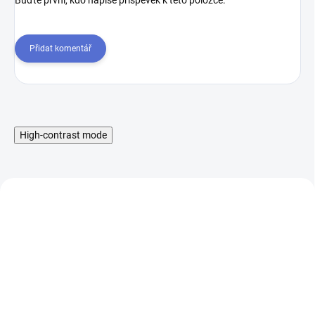
Buďte první, kdo napíše příspěvek k této položce.
Přidat komentář
High-contrast mode
Sequins nerezový
Sequins nerezový