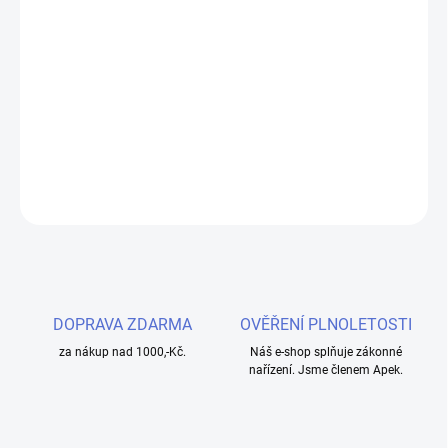
−
+
Přidat do košíku
Kovová základna s jedním velkým těsnícími kroužkem nese tělo z
kvalitní pryskyřice plné blyštivých flitrů.
DETAILNÍ INFORMACE
ZEPTAT SE
HLÍDAT
DOPRAVA ZDARMA
OVĚŘENÍ PLNOLETOSTI
za nákup nad 1000,-Kč.
Náš e-shop splňuje zákonné
nařízení. Jsme členem Apek.