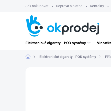
Přejít
Jak nakupovat
Doprava a platba
Kontakty
na
obsah
Elektronické cigarety - POD systémy
Vinoték
Domů
Elektronické cigarety - POD systémy
Pří
Neohodnoceno
Podrobnosti hodn