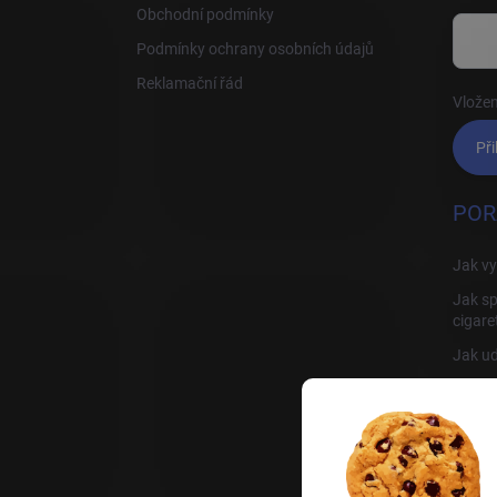
Obchodní podmínky
Podmínky ochrany osobních údajů
Reklamační řád
Vložen
Při
POR
Jak vy
Jak sp
cigare
Jak ud
Jak sp
Rady, 