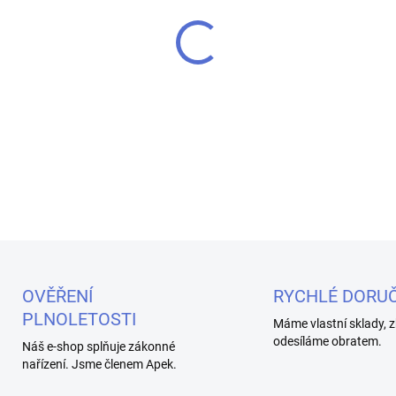
MŮŽEME DORUČIT DO:
11.8.2
−
+
Silikonový držák pro elektron
DETAILNÍ INFORMACE
OVĚŘENÍ
RYCHLÉ DORUČ
PLNOLETOSTI
Máme vlastní sklady, z
odesíláme obratem.
Náš e-shop splňuje zákonné
nařízení. Jsme členem Apek.