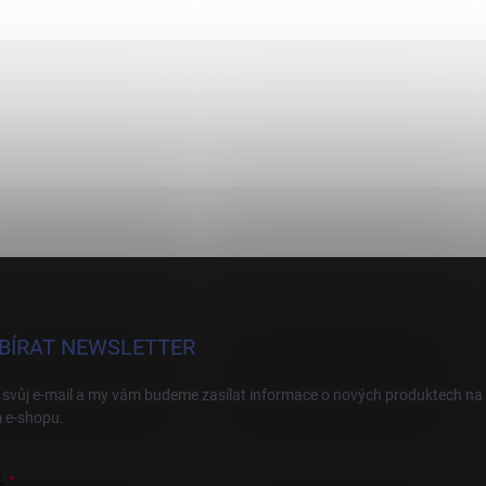
BÍRAT NEWSLETTER
 svůj e-mail a my vám budeme zasílat informace o nových produktech na
 e-shopu.
L