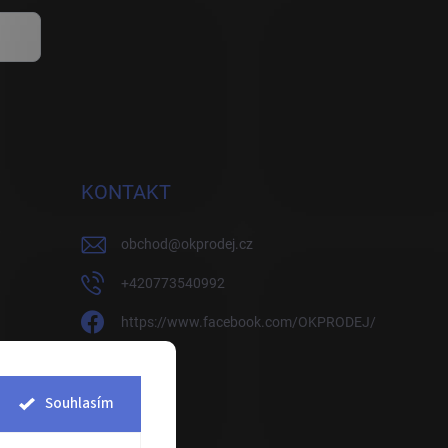
KONTAKT
obchod
@
okprodej.cz
+420773540992
https://www.facebook.com/OKPRODEJ/
okprodej
okprodej
Souhlasím