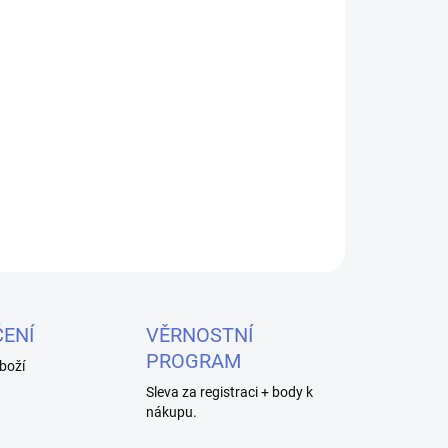
026
MOŽNOSTI DORUČENÍ
Přidat do košíku
ické cigarety eGo, barva green.
ZEPTAT SE
HLÍDAT
ENÍ
VĚRNOSTNÍ
PROGRAM
boží
Sleva za registraci + body k
nákupu.