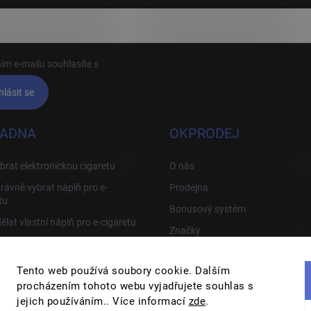
ím e-mailu souhlasíte s
podmínkami ochrany osobních údajů
hlásit se
ADNA
OKPRODEJ
brat elektronickou cigaretu
O nás
rávně vybrat náplň pro e-
Prodejna
tu
Bonusový systém
ělat vlastní náplň pro e-cigaretu
Značky
rávně používat e-cigaretu
Tipy, Triky a odstranění závad
Tento web používá soubory cookie. Dalším
procházením tohoto webu vyjadřujete souhlas s
jejich používáním.. Více informací
zde
.