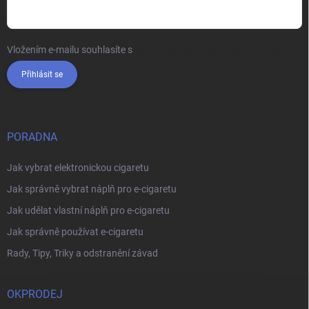
Vložením e-mailu souhlasíte s
podmínkami ochrany osobních údajů
Přihlásit se
PORADNA
Jak vybrat elektronickou cigaretu
Jak správně vybrat náplň pro e-cigaretu
Jak udělat vlastní náplň pro e-cigaretu
Jak správně používat e-cigaretu
Rady, Tipy, Triky a odstranění závad
OKPRODEJ