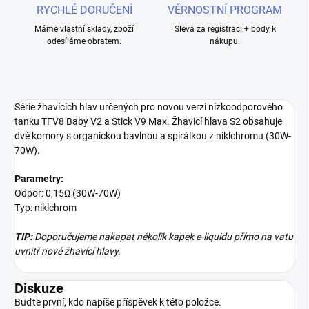
RYCHLÉ DORUČENÍ
VĚRNOSTNÍ PROGRAM
Máme vlastní sklady, zboží
Sleva za registraci + body k
odesíláme obratem.
nákupu.
Série žhavících hlav určených pro novou verzi nízkoodporového
tanku TFV8 Baby V2 a Stick V9 Max. Žhavicí hlava S2 obsahuje
dvě komory s organickou bavlnou a spirálkou z niklchromu (30W-
70W).
Parametry:
Odpor: 0,15Ω (30W-70W)
Typ: niklchrom
TIP:
Doporučujeme nakapat několik kapek e-liquidu přímo na vatu
uvnitř nové žhavící hlavy.
Diskuze
Buďte první, kdo napíše příspěvek k této položce.