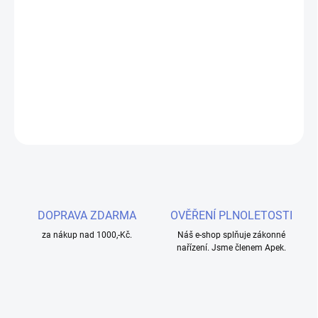
−
+
Přidat do košíku
Žhavící hlava určená pro SMOK TFV8 Baby V2 a Stick V9 Max.
DETAILNÍ INFORMACE
ZEPTAT SE
HLÍDAT
DOPRAVA ZDARMA
OVĚŘENÍ PLNOLETOSTI
za nákup nad 1000,-Kč.
Náš e-shop splňuje zákonné
nařízení. Jsme členem Apek.