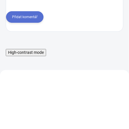
Přidat komentář
High-contrast mode
SMOK TFV8 Baby V2 -
SMOK TFV8 Baby V2 -