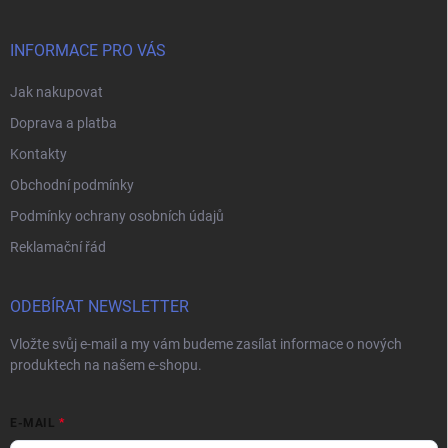
a
t
í
INFORMACE PRO VÁS
Jak nakupovat
Doprava a platba
Kontakty
Obchodní podmínky
Podmínky ochrany osobních údajů
Reklamační řád
ODEBÍRAT NEWSLETTER
Vložte svůj e-mail a my vám budeme zasílat informace o nových
produktech na našem e-shopu.
E-MAIL