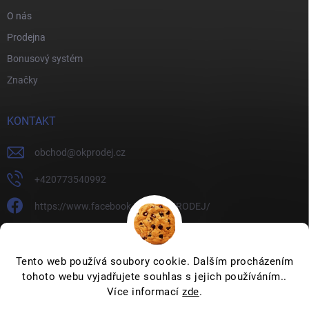
O nás
Prodejna
Bonusový systém
Značky
KONTAKT
obchod
@
okprodej.cz
+420773540992
https://www.facebook.com/OKPRODEJ/
okprodej
okprodej
Tento web používá soubory cookie. Dalším procházením
tohoto webu vyjadřujete souhlas s jejich používáním..
Více informací
zde
.