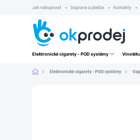
Přejít
Jak nakupovat
Doprava a platba
Kontakty
na
obsah
Elektronické cigarety - POD systémy
Vinoték
Domů
Elektronické cigarety - POD systémy
Vap
Neohodnoceno
Podrobnosti hodn