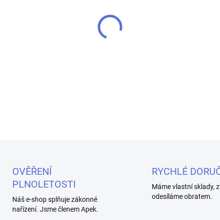
MŮŽEME DORUČIT DO:
10.8.2
−
+
Nezničte si stůl e-liquidem ne
podložka ochrání váš nábyte
pádů.
DETAILNÍ INFORMACE
OVĚŘENÍ
RYCHLÉ DORUČ
PLNOLETOSTI
Máme vlastní sklady, z
odesíláme obratem.
Náš e-shop splňuje zákonné
nařízení. Jsme členem Apek.