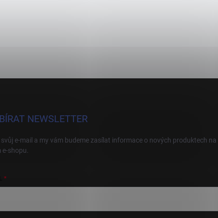
BÍRAT NEWSLETTER
 svůj e-mail a my vám budeme zasílat informace o nových produktech na
 e-shopu.
L