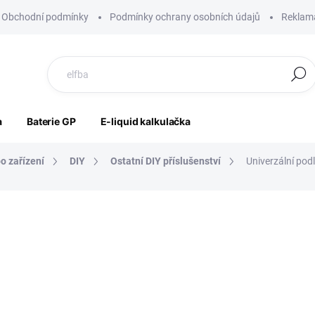
Obchodní podmínky
Podmínky ochrany osobních údajů
Reklama
Hledat
a
Baterie GP
E-liquid kalkulačka
o zařízení
DIY
Ostatní DIY příslušenství
Univerzální pod
ocení
ZNAČKA:
COIL MASTER
399 Kč
330 Kč bez DPH
Měrná
SKLADEM
cena: