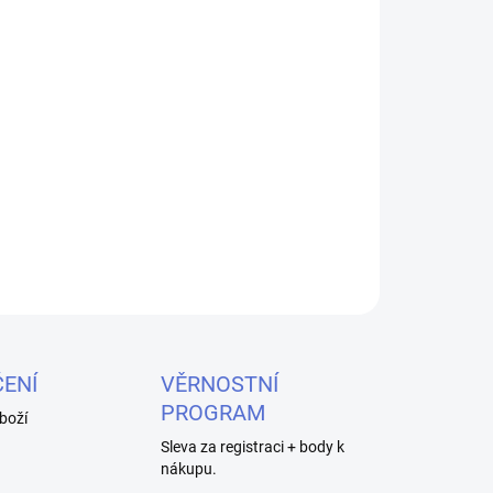
026
MOŽNOSTI DORUČENÍ
Přidat do košíku
bo při tvorbě vlastních spirálek. Coil Master
k a také vaše atomizéry a mody od nechtěných
ZEPTAT SE
HLÍDAT
ENÍ
VĚRNOSTNÍ
PROGRAM
boží
Sleva za registraci + body k
nákupu.