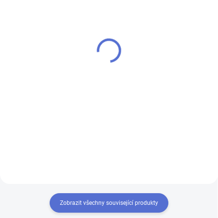
SKLADEM
SKLADEM
Uwell Caliburn G žhavicí
Uwell Caliburn G2 UN2
hlava Mesh 0,8ohm
Meshed žhavicí hlava
1,2ohm
89 Kč
89 Kč
74 Kč bez DPH
74 Kč bez DPH
Do košíku
Do košíku
Uwell Caliburn G žhavicí hlava
Mesh 0,8ohm - náhradní díl pro e-
Žhavicí hlava Uwell Caliburn G2
cigarety s vysokou kvalitou a
UN2 Meshed 1,2ohm - ideální
skvělou chutí.
volba pro e-cigarety Uwell
Caliburn a Joyetech EVIO C.
Zobrazit všechny související produkty