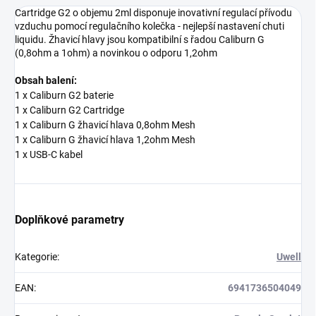
Cartridge G2 o objemu 2ml disponuje inovativní regulací přívodu
vzduchu pomocí regulačního kolečka - nejlepší nastavení chuti
liquidu. Žhavicí hlavy jsou kompatibilní s řadou Caliburn G
(0,8ohm a 1ohm) a novinkou o odporu 1,2ohm
Obsah balení:
1 x Caliburn G2 baterie
1 x Caliburn G2 Cartridge
1 x Caliburn G žhavicí hlava 0,8ohm Mesh
1 x Caliburn G žhavicí hlava 1,2ohm Mesh
1 x USB-C kabel
Doplňkové parametry
Kategorie
:
Uwell
EAN
:
6941736504049