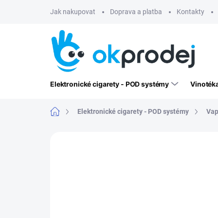
Přejít
Jak nakupovat
Doprava a platba
Kontakty
na
obsah
Elektronické cigarety - POD systémy
Vinoték
Domů
Elektronické cigarety - POD systémy
Vap
Neohodnoceno
Podrobnosti hodn