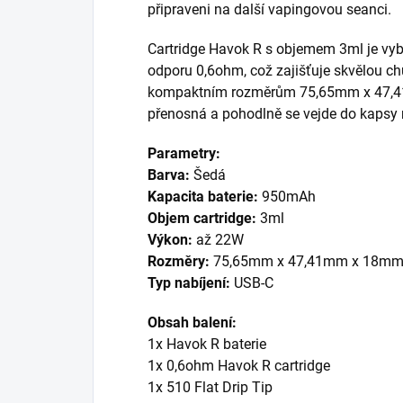
připraveni na další vapingovou seanci.
Cartridge Havok R s objemem 3ml je vyb
odporu 0,6ohm, což zajišťuje skvělou ch
kompaktním rozměrům 75,65mm x 47,41
přenosná a pohodlně se vejde do kapsy 
Parametry:
Barva:
Šedá
Kapacita baterie:
950mAh
Objem cartridge:
3ml
Výkon:
až 22W
Rozměry:
75,65mm x 47,41mm x 18m
Typ nabíjení:
USB-C
Obsah balení:
1x Havok R baterie
1x 0,6ohm Havok R cartridge
1x 510 Flat Drip Tip