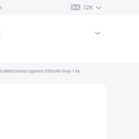
CZK
ční řád
PRÁZDNÝ KOŠÍK
NÁKUPNÍ
KOŠÍK
d elektronická cigareta 950mAh Gray 1 ks