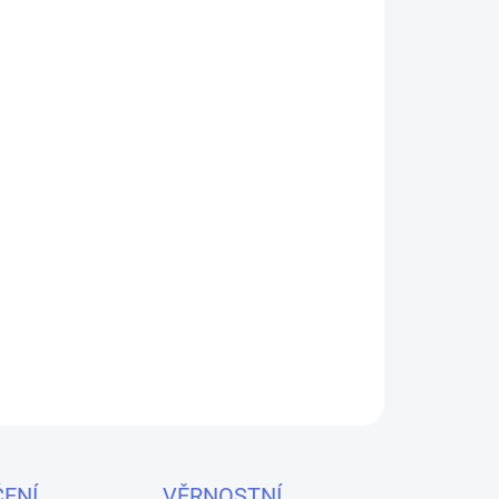
Havok R v šedé barvě s kapacitou baterie 950mAh
vativní design a USB-C nabíjení pro rychlé a
ZEPTAT SE
HLÍDAT
ENÍ
VĚRNOSTNÍ