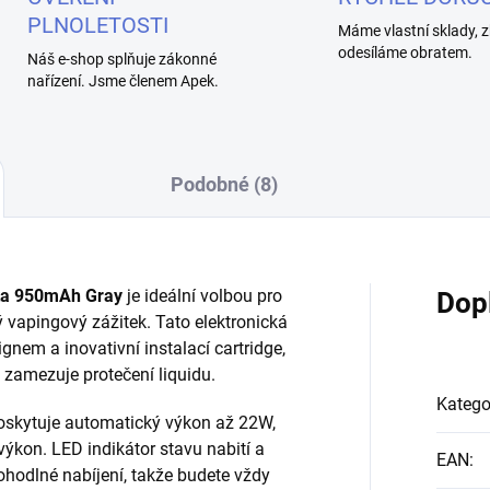
PLNOLETOSTI
Máme vlastní sklady, z
odesíláme obratem.
Náš e-shop splňuje zákonné
nařízení. Jsme členem Apek.
Podobné (8)
eta 950mAh Gray
je ideální volbou pro
Dop
vý vapingový zážitek. Tato elektronická
nem a inovativní instalací cartridge,
ž zamezuje protečení liquidu.
Katego
oskytuje automatický výkon až 22W,
výkon. LED indikátor stavu nabití a
EAN
:
hodlné nabíjení, takže budete vždy