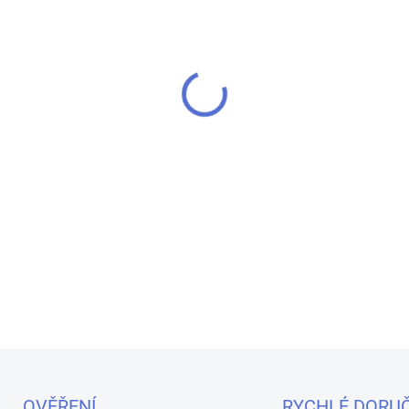
MOŽNOSTI DORUČENÍ
Elektronická cigareta Uwell 
a objemem cartridge 3ml. Ino
pohodlné použití.
DETAILNÍ INFORMACE
OVĚŘENÍ
RYCHLÉ DORUČ