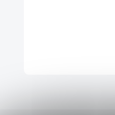
355 Kč
SKLADEM
293 Kč bez DPH
Cena po přihlášení
337 Kč
Vyzkoušejte osvěžující příchuť Drifter Bar Juice
S&V 16ml Mango Ice, která přináší sladké tóny
manga s ledovým nádechem. Ideální pro vlastní
e-liquid.
Do košíku