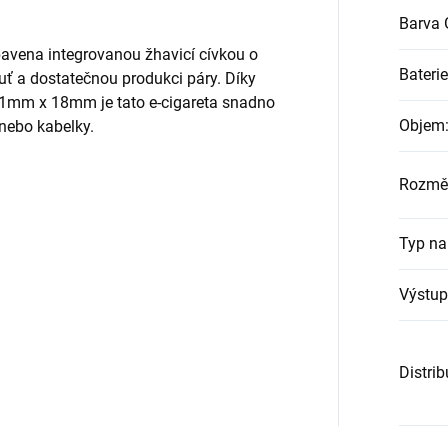
Barva 
avena integrovanou žhavicí cívkou o
Baterie
uť a dostatečnou produkci páry. Díky
mm x 18mm je tato e-cigareta snadno
Objem
nebo kabelky.
Rozměr
Typ na
m
Výstup
Distri