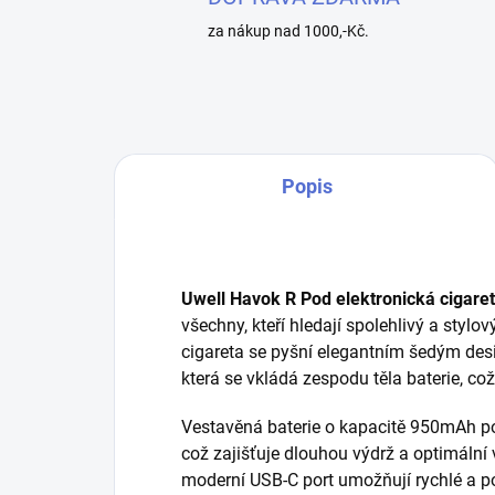
za nákup nad 1000,-Kč.
Popis
Uwell Havok R Pod elektronická cigar
všechny, kteří hledají spolehlivý a stylo
cigareta se pyšní elegantním šedým desig
která se vkládá zespodu těla baterie, co
Vestavěná baterie o kapacitě 950mAh p
což zajišťuje dlouhou výdrž a optimální 
moderní USB-C port umožňují rychlé a po