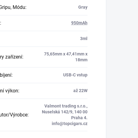
Gripu, Módu
:
Gray
:
950mAh
:
3ml
75,65mm x 47,41mm x
y zařízení
:
18mm
bíjení
:
USB-C vstup
ní výkon
:
až 22W
Valmont trading s.r.o.,
Nuselská 142/9, 140 00
butor/Výrobce
:
Praha 4.
info@topcigars.cz