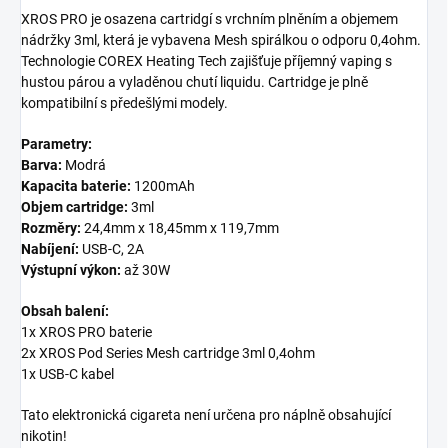
XROS PRO je osazena cartridgí s vrchním plněním a objemem
nádržky 3ml, která je vybavena Mesh spirálkou o odporu 0,4ohm.
Technologie COREX Heating Tech zajišťuje příjemný vaping s
hustou párou a vyladěnou chutí liquidu. Cartridge je plně
kompatibilní s předešlými modely.
Parametry:
Barva:
Modrá
Kapacita baterie:
1200mAh
Objem cartridge:
3ml
Rozměry:
24,4mm x 18,45mm x 119,7mm
Nabíjení:
USB-C, 2A
Výstupní výkon:
až 30W
Obsah balení:
1x XROS PRO baterie
2x XROS Pod Series Mesh cartridge 3ml 0,4ohm
1x USB-C kabel
Tato elektronická cigareta není určena pro náplně obsahující
nikotin!