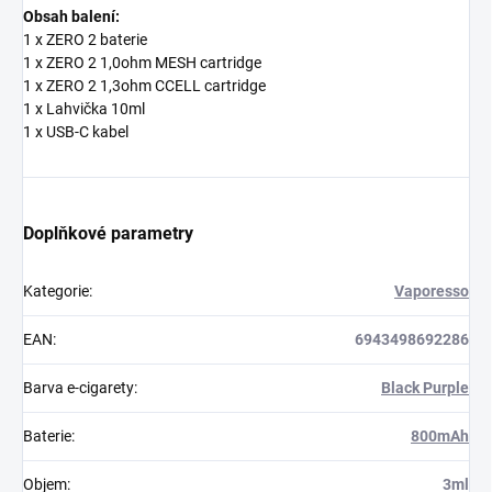
Obsah balení:
1 x ZERO 2 baterie
1 x ZERO 2 1,0ohm MESH cartridge
1 x ZERO 2 1,3ohm CCELL cartridge
1 x Lahvička 10ml
1 x USB-C kabel
Doplňkové parametry
Kategorie
:
Vaporesso
EAN
:
6943498692286
Barva e-cigarety
:
Black Purple
Baterie
:
800mAh
Objem
:
3ml