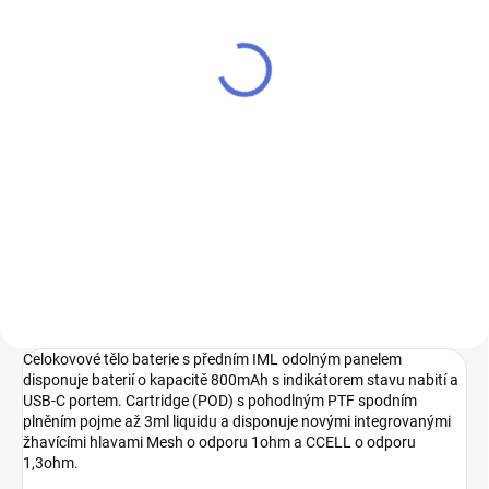
Vaporesso ZERO
cartridge (POD) 1ohm
2ml
109 Kč
90 Kč bez DPH
Do košíku
Vaporesso ZERO (POD) Cartridge
+ žhavicí hlava 1ohm
Celokovové tělo baterie s předním IML odolným panelem
disponuje baterií o kapacitě 800mAh s indikátorem stavu nabití a
USB-C portem. Cartridge (POD) s pohodlným PTF spodním
plněním pojme až 3ml liquidu a disponuje novými integrovanými
žhavícími hlavami Mesh o odporu 1ohm a CCELL o odporu
1,3ohm.