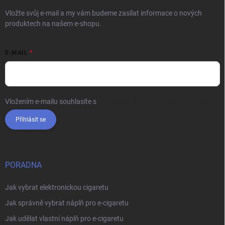
Vložte svůj e-mail a my vám budeme zasílat informace o nových
produktech na našem e-shopu.
E-MAIL
Vložením e-mailu souhlasíte s
podmínkami ochrany osobních údajů
Přihlásit se
PORADNA
Jak vybrat elektronickou cigaretu
Jak správně vybrat náplň pro e-cigaretu
Jak udělat vlastní náplň pro e-cigaretu