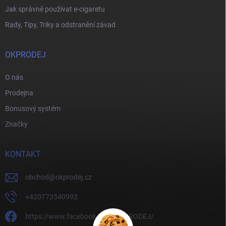
Jak správně používat e-cigaretu
Rady, Tipy, Triky a odstranění závad
OKPRODEJ
O nás
Prodejna
Bonusový systém
Značky
KONTAKT
obchod
@
okprodej.cz
+420773540992
https://www.facebook.com/OKPRODEJ/