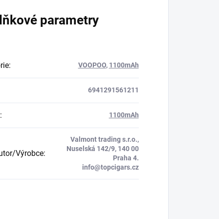
lňkové parametry
rie
:
VOOPOO
,
1100mAh
6941291561211
:
1100mAh
Valmont trading s.r.o.,
Nuselská 142/9, 140 00
butor/Výrobce
:
Praha 4.
info@topcigars.cz