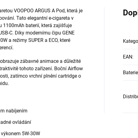
cigaretou VOOPOO ARGUS A Pod, která je
Dop
ování. Tato elegantní e-cigareta v
 1100mAh baterií, která zajišťuje
í USB-C. Díky modernímu čipu GENE
30W a režimy SUPER a ECO, které
Katego
erencí.
EAN
:
zobrazuje zábavné animace a důležité
aktivitě tohoto zařízení. Boční Airflow
Baterie
ti, zatímco vrchní plnění cartridge o
idu.
Distri
ým nabíjením
nadné ovládání
ým výkonem 5W-30W