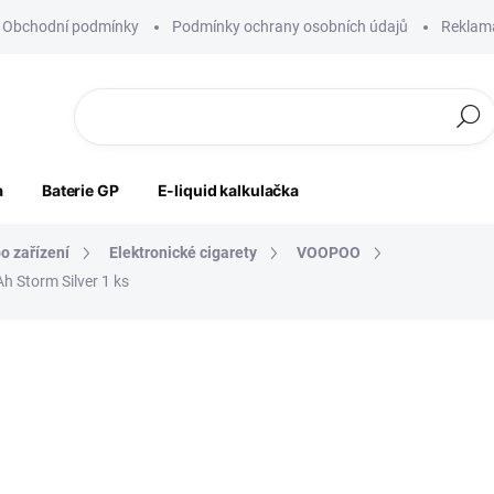
Obchodní podmínky
Podmínky ochrany osobních údajů
Reklama
Hledat
a
Baterie GP
E-liquid kalkulačka
o zařízení
Elektronické cigarety
VOOPOO
 Storm Silver 1 ks
ocení
ZNAČKA:
VOOPOO
799 Kč
660 Kč bez DPH
Měrná
VYPRODÁNO