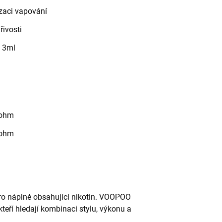
zaci vapování
řivosti
u 3ml
4ohm
7ohm
pro náplně obsahující nikotin. VOOPOO
kteří hledají kombinaci stylu, výkonu a