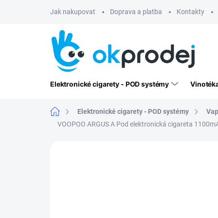
Přejít
Jak nakupovat
Doprava a platba
Kontakty
na
obsah
Elektronické cigarety - POD systémy
Vinoték
Domů
Elektronické cigarety - POD systémy
Vap
VOOPOO ARGUS A Pod elektronická cigareta 1100mAh
Neohodnoceno
Podrobnosti hodn