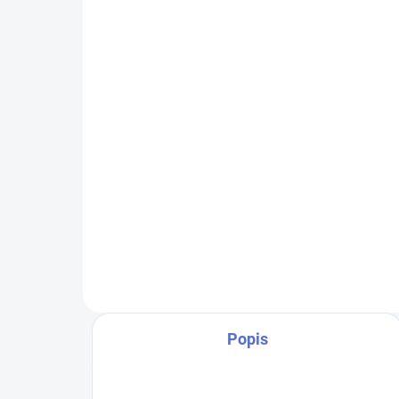
cartridge V2 0,7ohm 2ml
3Pack
325 Kč
269 Kč bez DPH
Do košíku
VOOPOO ARGUS Top Fill
cartridge V2 0,7ohm - 2ml, balení
3ks pro dokonalý vaping zážitek.
Popis