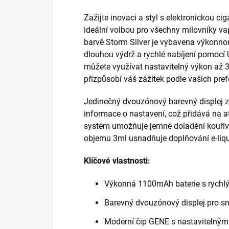
Zažijte inovaci a styl s elektronickou 
ideální volbou pro všechny milovníky vap
barvě Storm Silver je vybavena výkonnou
dlouhou výdrž a rychlé nabíjení pomoc
můžete využívat nastavitelný výkon až 
přizpůsobí váš zážitek podle vašich pref
Jedinečný dvouzónový barevný displej 
informace o nastavení, což přidává na atr
systém umožňuje jemné doladění kouřivos
objemu 3ml usnadňuje doplňování e-liqu
Klíčové vlastnosti:
Výkonná 1100mAh baterie s rychl
Barevný dvouzónový displej pro s
Moderní čip GENE s nastaviteln