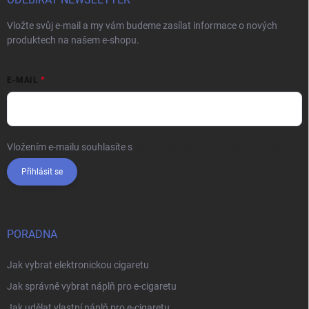
Vložte svůj e-mail a my vám budeme zasílat informace o nových
produktech na našem e-shopu.
E-MAIL
Vložením e-mailu souhlasíte s
podmínkami ochrany osobních údajů
Přihlásit se
PORADNA
Jak vybrat elektronickou cigaretu
Jak správně vybrat náplň pro e-cigaretu
Jak udělat vlastní náplň pro e-cigaretu