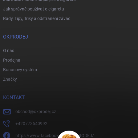
Jak správně používat e-cigaretu
Rady, Tipy, Triky a odstranění závad
OKPRODEJ
O nás
Prodejna
Bonusový systém
Značky
KONTAKT
obchod
@
okprodej.cz
+420773540992
https://www.facebook.com/OKPRODEJ/