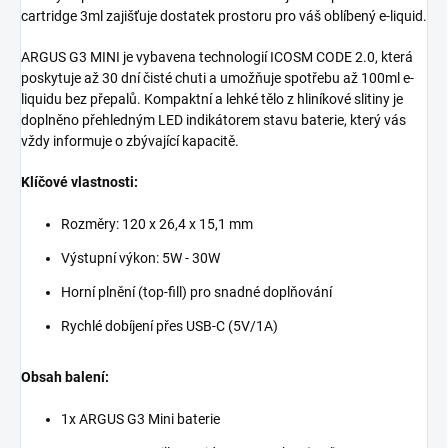
cartridge 3ml zajišťuje dostatek prostoru pro váš oblíbený e-liquid.
ARGUS G3 MINI je vybavena technologií ICOSM CODE 2.0, která
poskytuje až 30 dní čisté chuti a umožňuje spotřebu až 100ml e-
liquidu bez přepalů. Kompaktní a lehké tělo z hliníkové slitiny je
doplněno přehledným LED indikátorem stavu baterie, který vás
vždy informuje o zbývající kapacitě.
Klíčové vlastnosti:
Rozměry: 120 x 26,4 x 15,1 mm
Výstupní výkon: 5W - 30W
Horní plnění (top-fill) pro snadné doplňování
Rychlé dobíjení přes USB-C (5V/1A)
Obsah balení:
1x ARGUS G3 Mini baterie