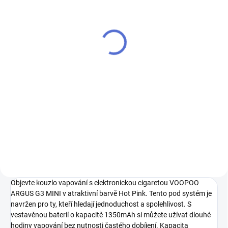
VOOPOO ARGUS Top Fill
cartridge V2 0,7ohm 2ml
3Pack
325 Kč
269 Kč bez DPH
Do košíku
VOOPOO ARGUS Top Fill cartridge
V2 0,7ohm - 2ml, balení 3ks pro
dokonalý vaping zážitek.
Objevte kouzlo vapování s elektronickou cigaretou VOOPOO
ARGUS G3 MINI v atraktivní barvě Hot Pink. Tento pod systém je
navržen pro ty, kteří hledají jednoduchost a spolehlivost. S
vestavěnou baterií o kapacitě 1350mAh si můžete užívat dlouhé
hodiny vapování bez nutnosti častého dobíjení. Kapacita