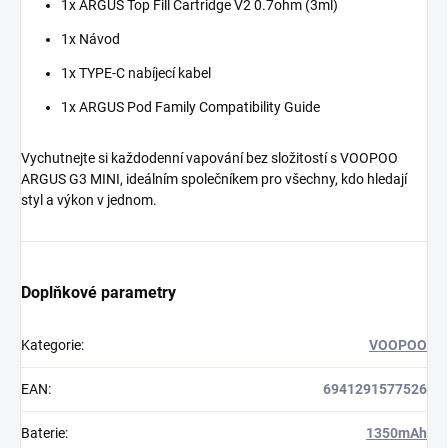
1x ARGUS Top Fill Cartridge V2 0.7ohm (3ml)
1x Návod
1x TYPE-C nabíjecí kabel
1x ARGUS Pod Family Compatibility Guide
Vychutnejte si každodenní vapování bez složitostí s VOOPOO
ARGUS G3 MINI, ideálním společníkem pro všechny, kdo hledají
styl a výkon v jednom.
Doplňkové parametry
Kategorie
:
VOOPOO
EAN
:
6941291577526
Baterie
:
1350mAh