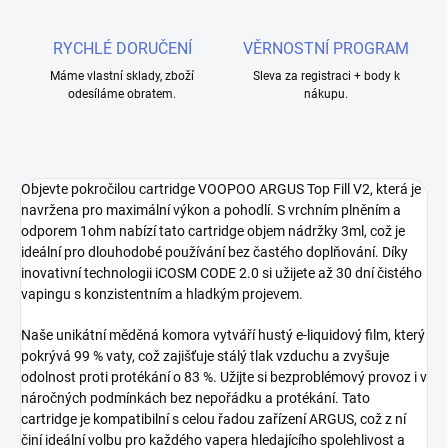
RYCHLÉ DORUČENÍ
VĚRNOSTNÍ PROGRAM
Máme vlastní sklady, zboží
Sleva za registraci + body k
odesíláme obratem.
nákupu.
Objevte pokročilou cartridge VOOPOO ARGUS Top Fill V2, která je
navržena pro maximální výkon a pohodlí. S vrchním plněním a
odporem 1ohm nabízí tato cartridge objem nádržky 3ml, což je
ideální pro dlouhodobé používání bez častého doplňování. Díky
inovativní technologii iCOSM CODE 2.0 si užijete až 30 dní čistého
vapingu s konzistentním a hladkým projevem.
Naše unikátní měděná komora vytváří hustý e-liquidový film, který
pokrývá 99 % vaty, což zajišťuje stálý tlak vzduchu a zvyšuje
odolnost proti protékání o 83 %. Užijte si bezproblémový provoz i v
náročných podmínkách bez nepořádku a protékání. Tato
cartridge je kompatibilní s celou řadou zařízení ARGUS, což z ní
činí ideální volbu pro každého vapera hledajícího spolehlivost a