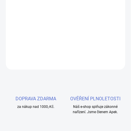
cena:
MOŽNOSTI
DORUČENÍ
Cartridge VOOPOO ARGUS Top Fill V2 s vrchním plněním, 1ohm
odpor a 3ml objem. Ideální pro čistý a stabilní vaping s technologií
iCOSM CODE 2.0.
DETAILNÍ INFORMACE
ZEPTAT SE
HLÍDAT
DOPRAVA ZDARMA
OVĚŘENÍ PLNOLETOSTI
za nákup nad 1000,-Kč.
Náš e-shop splňuje zákonné
nařízení. Jsme členem Apek.