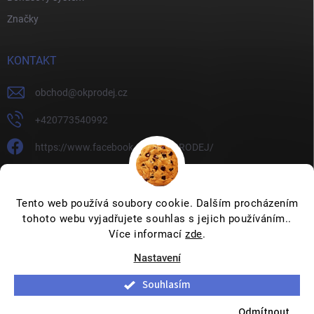
Značky
KONTAKT
obchod
@
okprodej.cz
+420773540992
https://www.facebook.com/OKPRODEJ/
okprodej
okprodej
Tento web používá soubory cookie. Dalším procházením
tohoto webu vyjadřujete souhlas s jejich používáním..
Více informací
zde
.
Nastavení
Copyright 2026
OKPRODEJ.CZ
. Všechna práva vyhrazena.
Upravit
nastavení cookies
Souhlasím
Vytvořil Shoptet
Odmítnout