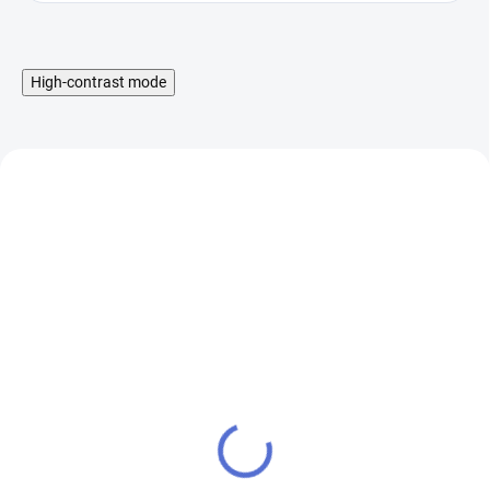
High-contrast mode
Liquid Aramax Nic Salt -
Booster IMPERIA Fifty
Raspberry Straw 10ml,
PG50-VG50 5x10ml-
10mg
20mg
199 Kč
649 Kč
SKLADEM
SKLADEM
164 Kč bez DPH
536 Kč bez DPH